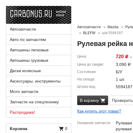
Автозапчасти
Mazda
Руле
Автозапчасти
BLEFW
ш/к 5594187
Авто по запчастям
Рулевая рейка 
Автошины легковые
720
Цена
– 
Р
Автошины грузовые
3,090
Цена до скидки
Р
Диски колесные
Б/У
Состояние
1 шт.
На складе
Аксессуары, инструменты
5594187
Штрих-код
Мото запчасти
В корзину
Проверить
Запчасти на спецтехнику
Как купить этот товар?
Распродажа!
Рулевая 
Название запчасти
Корзина
0
рулевая