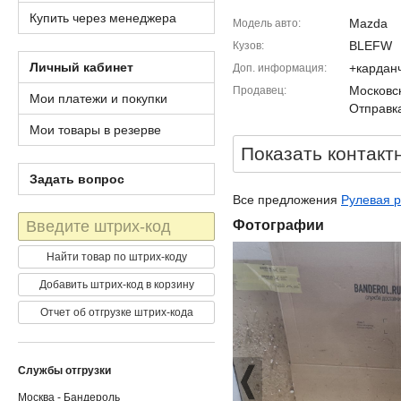
Купить через менеджера
Mazda
Модель авто
BLEFW
Кузов
Личный кабинет
+кардан
Доп. информация
Московск
Продавец
Мои платежи и покупки
Отправка
Мои товары в резерве
Показать контакт
Задать вопрос
Все предложения
Рулевая 
Штрих-
Фотографии
код
Найти товар по штрих-коду
Добавить штрих-код в корзину
Отчет об отгрузке штрих-кода
Службы отгрузки
Москва - Бандероль