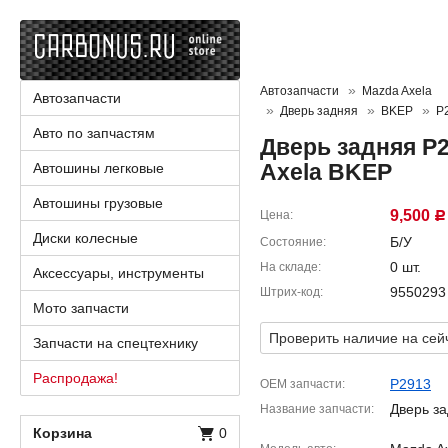
Автозапчасти
Mazda Axela
Автозапчасти
Дверь задняя
BKEP
P
Авто по запчастям
Дверь задняя P2
Axela BKEP
Автошины легковые
Автошины грузовые
9,500
Цена
Р
Диски колесные
Б/У
Состояние
0 шт.
На складе
Аксессуары, инструменты
9550293
Штрих-код
Мото запчасти
Проверить наличие на сей
Запчасти на спецтехнику
Распродажа!
P2913
OEM запчасти
Дверь за
Название запчасти
Корзина
0