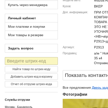
Mazda A
Модель авто
Купить через менеджера
BKEP
Кузов
ПРИ ОТ
Доп. информация
КОМПАН
Личный кабинет
ТОВАРА
Мои платежи и покупки
ЭТО НЕ
УТОЧНЯЙ
Мои товары в резерве
<HB>чёр
P2913+д
P2913
Артикул
Задать вопрос
а/м " Ho
Продавец
35 к4
Штрих-
Отправка
код
Найти товар по штрих-коду
Показать контакт
Добавить штрих-код в корзину
Отчет об отгрузке штрих-кода
Все предложения
Дверь зад
Фотографии
Службы отгрузки
Москва - Бандероль