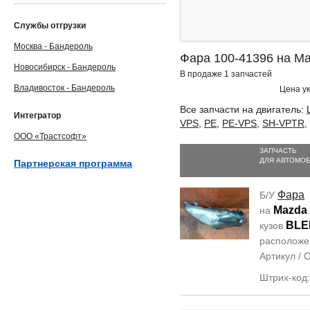
Службы отгрузки
Москва - Бандероль
Фара 100-41396 на Ma
Новосибирск - Бандероль
В продаже 1 запчастей
Владивосток - Бандероль
Цена ук
Все запчасти на двигатель:
Интегратор
VPS
,
PE
,
PE-VPS
,
SH-VPTR
,
ООО «Трастсофт»
ЗАПЧАСТЬ
ДЛЯ АВТОМО
Партнерская программа
Фара
Б/У
Mazda 
на
BLE
кузов
располож
Артикул /
Штрих-код