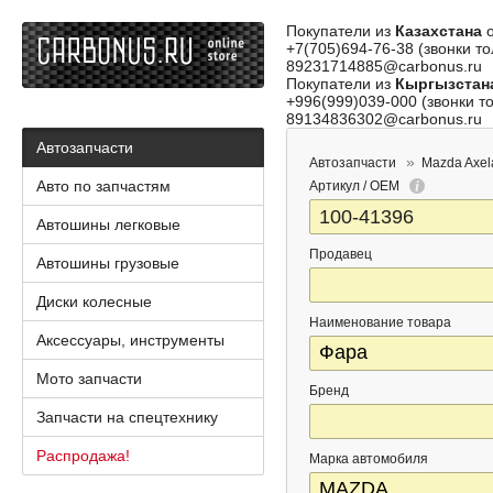
Покупатели из
Казахстана
о
+7(705)694-76-38 (звонки то
89231714885@carbonus.ru
Покупатели из
Кыргызстан
+996(999)039-000 (звонки то
89134836302@carbonus.ru
Автозапчасти
Автозапчасти
Mazda Axel
Авто по запчастям
Артикул / OEM
Автошины легковые
Продавец
Автошины грузовые
Диски колесные
Наименование товара
Аксессуары, инструменты
Мото запчасти
Бренд
Запчасти на спецтехнику
Распродажа!
Марка автомобиля