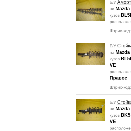
Аморт
Б/У
Mazda 
на
BL5
кузов
располож
Штрих-код
Стойк
Б/У
Mazda 
на
BL5
кузов
VE
располож
Правое
Штрих-код
Стойк
Б/У
Mazda 
на
BK5
кузов
VE
располож