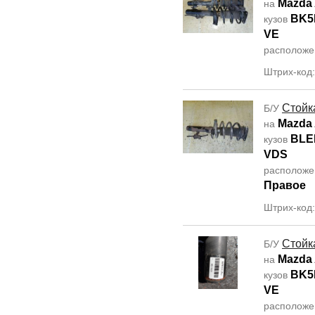
Mazda 
на
BK5
кузов
VE
располож
Штрих-код
Стойк
Б/У
Mazda 
на
BLE
кузов
VDS
располож
Правое
Штрих-код
Стойк
Б/У
Mazda 
на
BK5
кузов
VE
располож