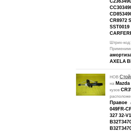
C236349
CC30349
CD85349
CR8972 
SST0019
CARFER
Штрих-код
Применим
амортиз
AXELA B
Стой
НОВ
Mazda
на
CR
кузов
располож
Правое
049FR-CR
327 32-V
B32T347
B32T347