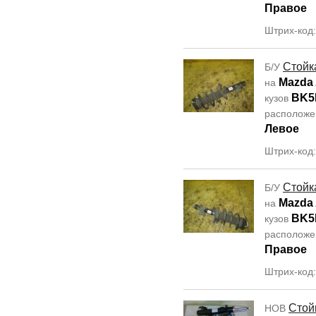
Правое
Штрих-код
Стойк
Б/У
Mazda 
на
BK5
кузов
располож
Левое
Штрих-код
Стойк
Б/У
Mazda 
на
BK5
кузов
располож
Правое
Штрих-код
Стой
НОВ