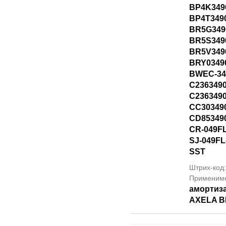
BP4K349
BP4T349
BR5G349
BR5S349
BR5V349
BRY0349
BWEC-34
C236349
C236349
CC30349
CD85349
CR-049F
SJ-049F
SST
Штрих-код
Применим
амортиз
AXELA B