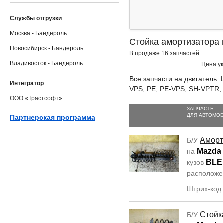
Службы отгрузки
Москва - Бандероль
Стойка амортизатора 
Новосибирск - Бандероль
В продаже 16 запчастей
Владивосток - Бандероль
Цена ук
Все запчасти на двигатель:
Интегратор
VPS
,
PE
,
PE-VPS
,
SH-VPTR
,
ООО «Трастсофт»
ЗАПЧАСТЬ
ДЛЯ АВТОМО
Партнерская программа
Аморт
Б/У
Mazda 
на
BLE
кузов
располож
Штрих-код
Стойк
Б/У