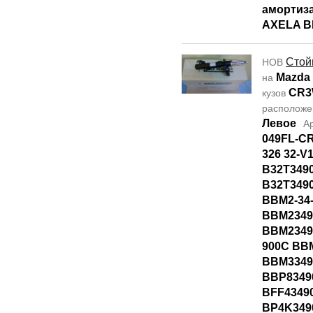
амортиз
AXELA B
Стой
НОВ
Mazda
на
CR
кузов
располож
Левое
А
049FL-CR
326 32-V
B32T349
B32T349
BBM2-34
BBM2349
BBM2349
900C BB
BBM3349
BBP8349
BFF4349
BP4K349