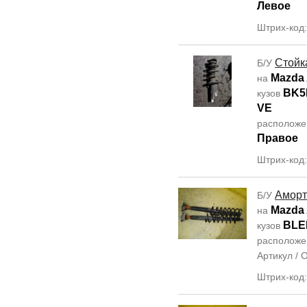
Левое
Штрих-код
Стойк
Б/У
Mazda 
на
BK5
кузов
VE
располож
Правое
Штрих-код
Аморт
Б/У
Mazda 
на
BLE
кузов
располож
Артикул /
Штрих-код