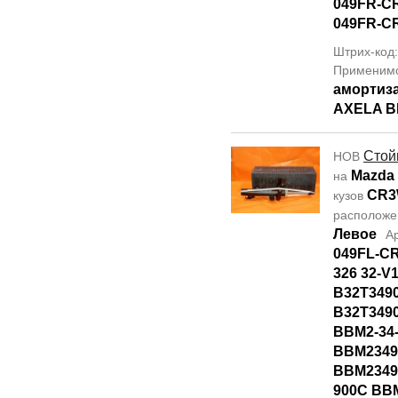
049FR-C
049FR-C
Штрих-код
Применим
амортиз
AXELA B
Стой
НОВ
Mazda
на
CR
кузов
располож
Левое
А
049FL-CR
326 32-V
B32T349
B32T349
BBM2-34
BBM2349
BBM2349
900C BB