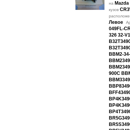
Mazda
на
CR
кузов
располож
Левое
А
049FL-CR
326 32-V
B32T349
B32T349
BBM2-34
BBM2349
BBM2349
900C BB
BBM3349
BBP8349
BFF4349
BP4K349
BP4K349
BP4T349
BR5G349
BR5S349