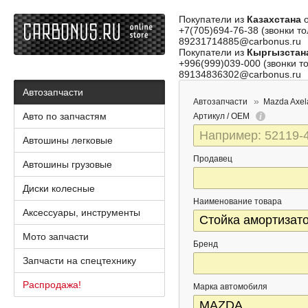
Покупатели из
Казахстана
о
+7(705)694-76-38 (звонки то
89231714885@carbonus.ru
Покупатели из
Кыргызстан
+996(999)039-000 (звонки то
89134836302@carbonus.ru
Автозапчасти
Автозапчасти
Mazda Axel
Авто по запчастям
Артикул / OEM
Автошины легковые
Продавец
Автошины грузовые
Диски колесные
Наименование товара
Аксессуары, инструменты
Мото запчасти
Бренд
Запчасти на спецтехнику
Распродажа!
Марка автомобиля