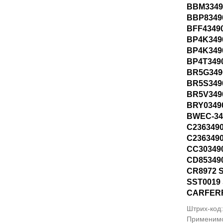
BBM3349
BBP8349
BFF4349
BP4K349
BP4K349
BP4T349
BR5G349
BR5S349
BR5V349
BRY0349
BWEC-34
C236349
C236349
CC30349
CD85349
CR8972 
SST0019
CARFER
Штрих-код
Применим