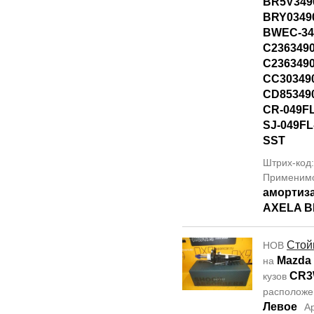
BR5V349
BRY0349
BWEC-34
C236349
C236349
CC30349
CD85349
CR-049F
SJ-049F
SST
Штрих-код
Применим
амортиз
AXELA B
Стой
НОВ
Mazda
на
CR
кузов
располож
Левое
А