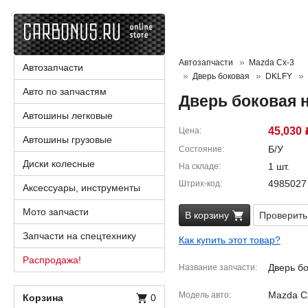
Автозапчасти
Mazda Cx-3
Автозапчасти
Дверь боковая
DKLFY
Авто по запчастям
Дверь боковая 
Автошины легковые
45,030
Цена
Автошины грузовые
Б/У
Состояние
Диски колесные
1 шт.
На складе
4985027
Штрих-код
Аксессуары, инструменты
Мото запчасти
В корзину
Проверить
Запчасти на спецтехнику
Как купить этот товар?
Распродажа!
Дверь бо
Название запчасти
Mazda C
Модель авто
Корзина
0