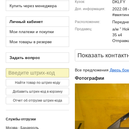
DKLFY
Кузов
Купить через менеджера
2022.08
Доп. информация
#вмятинк
Личный кабинет
Передне
Расположение
а/м " Ho
Продавец
Мои платежи и покупки
35 к4
Отправка
Мои товары в резерве
Показать контакт
Задать вопрос
Все предложения
Дверь бок
Штрих-
код
Фотографии
Найти товар по штрих-коду
Добавить штрих-код в корзину
Отчет об отгрузке штрих-кода
Службы отгрузки
Москва - Бандероль