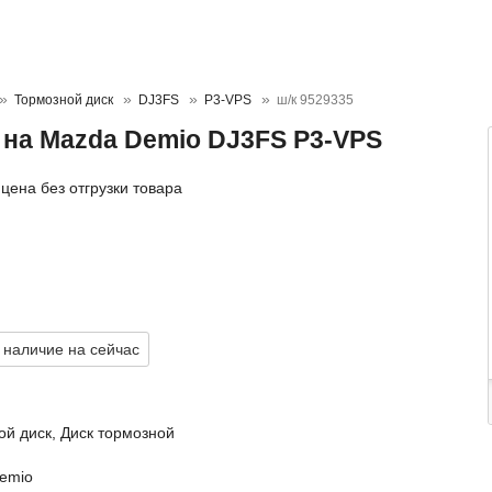
Тормозной диск
DJ3FS
P3-VPS
ш/к 9529335
 на Mazda Demio DJ3FS P3-VPS
цена без отгрузки товара
 наличие на сейчас
й диск, Диск тормозной
emio