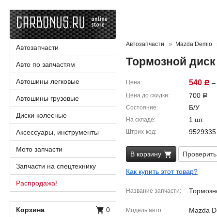
Автозапчасти
Mazda Demio
Автозапчасти
Тормозной диск
Авто по запчастям
Автошины легковые
540
Цена
– 
Р
700
Цена до скидки
Р
Автошины грузовые
Б/У
Состояние
Диски колесные
1 шт.
На складе
9529335
Аксессуары, инструменты
Штрих-код
Мото запчасти
В корзину
Проверить
Запчасти на спецтехнику
Как купить этот товар?
Распродажа!
Тормозно
Название запчасти
Корзина
0
Mazda D
Модель авто