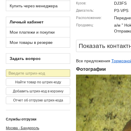
DJ3FS
Кузов
Купить через менеджера
P3-VPS
Двигатель
Передне
Расположение
Личный кабинет
а/м " Ho
Продавец
Отправка
Мои платежи и покупки
Мои товары в резерве
Показать контакт
Задать вопрос
Все предложения
Тормозно
Фотографии
Штрих-
код
Найти товар по штрих-коду
Добавить штрих-код в корзину
Отчет об отгрузке штрих-кода
Службы отгрузки
Москва - Бандероль