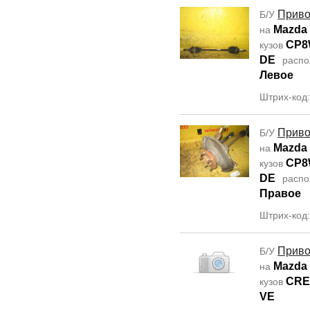
Прив
Б/У
Mazda
на
CP
кузов
DE
распо
Левое
Штрих-код
Прив
Б/У
Mazda
на
CP
кузов
DE
распо
Правое
Штрих-код
Прив
Б/У
Mazda
на
CR
кузов
VE