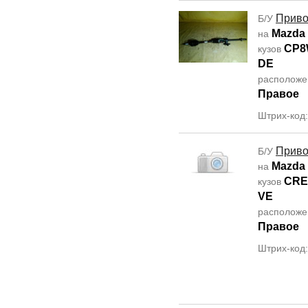
Прив
Б/У
Mazda
на
CP
кузов
DE
располож
Правое
Штрих-код
Прив
Б/У
Mazda
на
CR
кузов
VE
располож
Правое
Штрих-код