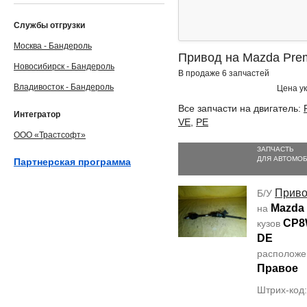
Службы отгрузки
Москва - Бандероль
Привод на Mazda Pre
Новосибирск - Бандероль
В продаже 6 запчастей
Владивосток - Бандероль
Цена ук
Все запчасти на двигатель:
Интегратор
VE
,
PE
ООО «Трастсофт»
ЗАПЧАСТЬ
ДЛЯ АВТОМО
Партнерская программа
Прив
Б/У
Mazda
на
CP
кузов
DE
располож
Правое
Штрих-код