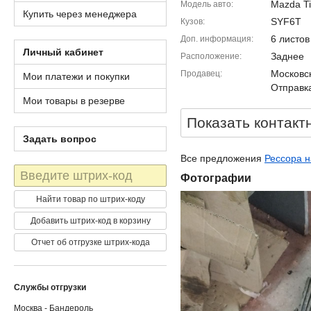
Mazda Ti
Модель авто
Купить через менеджера
SYF6T
Кузов
6 листов
Доп. информация
Личный кабинет
Заднее
Расположение
Московск
Продавец
Мои платежи и покупки
Отправка
Мои товары в резерве
Показать контакт
Задать вопрос
Все предложения
Рессора н
Штрих-
Фотографии
код
Найти товар по штрих-коду
Добавить штрих-код в корзину
Отчет об отгрузке штрих-кода
Службы отгрузки
Москва - Бандероль