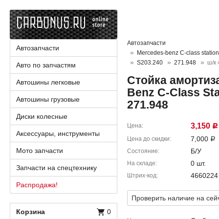
Автозапчасти
Автозапчасти
Mercedes-benz C-class statio
S203.240
271.948
ш/к
Авто по запчастям
Стойка амортиза
Автошины легковые
Benz C-Class St
Автошины грузовые
271.948
Диски колесные
3,150
Цена
Р
Аксессуары, инструменты
7,000
Цена до скидки
Р
Мото запчасти
Б/У
Состояние
0 шт.
На складе
Запчасти на спецтехнику
4660224
Штрих-код
Распродажа!
Проверить наличие на сей
Корзина
0