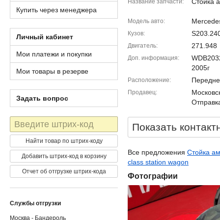
Стойка а
Название запчасти
Купить через менеджера
Mercedes
Модель авто
S203.24
Кузов
Личный кабинет
271.948
Двигатель
Мои платежи и покупки
WDB203
Доп. информация
2005г
Мои товары в резерве
Передне
Расположение
Московск
Продавец
Задать вопрос
Отправка
Штрих-
Показать контакт
код
Найти товар по штрих-коду
Все предложения
Стойка ам
Добавить штрих-код в корзину
class station wagon
Отчет об отгрузке штрих-кода
Фотографии
Службы отгрузки
Москва - Бандероль