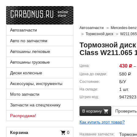
Автозапчасти
Mercedes-benz 
Автозапчасти
Тормозной диск
W211.065
Авто по запчастям
Тормозной диск 
Class W211.065 
Автошины легковые
Автошины грузовые
430
Цена
– 
Р
Диски колесные
580
Цена до скидки
Р
Б/У
Состояние
Аксессуары, инструменты
1 шт.
На складе
Мото запчасти
9472923
Штрих-код
Запчасти на спецтехнику
В корзину
Проверить
Распродажа!
Как купить этот товар?
Корзина
0
Тормозно
Название запчасти