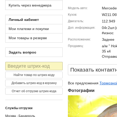
Купить через менеджера
Mercedes
Модель авто
W211.06
Кузов
Личный кабинет
112.949
Двигатель
04г.2шт
Доп. информация
Мои платежи и покупки
#износ
Мои товары в резерве
Заднее
Расположение
а/м " Ho
Продавец
35 к4
Задать вопрос
Отправка
Штрих-
Показать контакт
код
Найти товар по штрих-коду
Все предложения
Тормозной
Добавить штрих-код в корзину
Фотографии
Отчет об отгрузке штрих-кода
Службы отгрузки
Москва - Бандероль