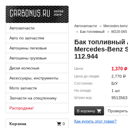
Автозапчасти
Mercedes-benz 
Автозапчасти
Бак топливный
W220.065
Авто по запчастям
Бак топливный 
Mercedes-Benz S
Автошины легковые
112.944
Автошины грузовые
Диски колесные
1,370
Цена
Р
2,770
Цена до скидки
Р
Аксессуары, инструменты
Б/У
Состояние
Мото запчасти
1 шт.
На складе
9513563
Запчасти на спецтехнику
Штрих-код
Распродажа!
В корзину
Проверить
Как купить этот товар?
Корзина
0