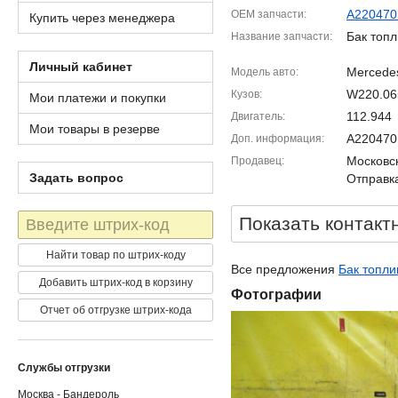
A220470
OEM запчасти
Купить через менеджера
Бак топ
Название запчасти
Личный кабинет
Mercedes
Модель авто
W220.06
Кузов
Мои платежи и покупки
112.944
Двигатель
Мои товары в резерве
A220470
Доп. информация
Московск
Продавец
Задать вопрос
Отправка
Штрих-
Показать контакт
код
Найти товар по штрих-коду
Все предложения
Бак топли
Добавить штрих-код в корзину
Фотографии
Отчет об отгрузке штрих-кода
Службы отгрузки
Москва - Бандероль