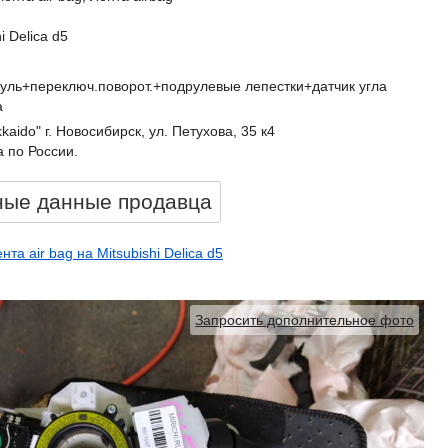
i Delica d5
руль+переключ.поворот.+подрулевые лепестки+датчик угла
а
kkaido" г. Новосибирск, ул. Петухова, 35 к4
 по России.
ные данные продавцa
та air bag на Mitsubishi Delica d5
Запросить дополнительное фото