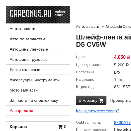
Автозапчасти
Mitsubishi Deli
Автозапчасти
Шлейф-лента air
Авто по запчастям
D5 CV5W
Автошины легковые
4,050
Цена
Р
Автошины грузовые
5,200
Цена до скидки
Р
Диски колесные
Б/У
Состояние
1 шт.
Аксессуары, инструменты
На складе
8511557
Штрих-код
Мото запчасти
Запчасти на спецтехнику
В корзину
Проверить
Распродажа!
Как купить этот товар?
8600A17
OEM запчасти
Корзина
0
Шлейф-ле
Название запчасти