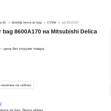
ca d5
Шлейф-лента air bag
CV5W
ш/к 8511557
 bag 8600A170 на Mitsubishi Delica
– цена без отгрузки товара
 наличие на сейчас
0
нта air bag, Лента airbag