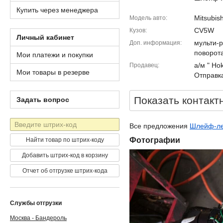
Купить через менеджера
Mitsubish
Модель авто
CV5W
Кузов
Личный кабинет
мульти-
Доп. информация
поворот
Мои платежи и покупки
а/м " Ho
Продавец
Мои товары в резерве
Отправка
Показать контакт
Задать вопрос
Штрих-
Все предложения
Шлейф-лен
код
Фотографии
Найти товар по штрих-коду
Добавить штрих-код в корзину
Отчет об отгрузке штрих-кода
Службы отгрузки
Москва - Бандероль