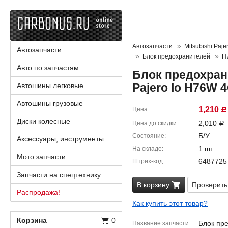
Автозапчасти
Mitsubishi Pajer
Автозапчасти
Блок предохранителей
H
Авто по запчастям
Блок предохрани
Pajero Io H76W 
Автошины легковые
Автошины грузовые
1,210
Цена
Р
Диски колесные
2,010
Цена до скидки
Р
Б/У
Состояние
Аксессуары, инструменты
1 шт.
На складе
Мото запчасти
6487725
Штрих-код
Запчасти на спецтехнику
В корзину
Проверить
Распродажа!
Как купить этот товар?
Корзина
0
Блок пр
Название запчасти