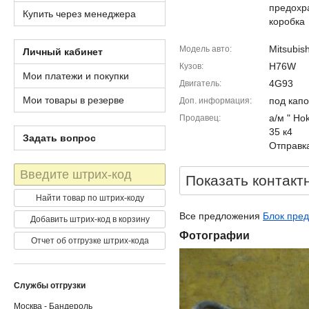
предохр
Купить через менеджера
коробка
Mitsubish
Модель авто
Личный кабинет
H76W
Кузов
Мои платежи и покупки
4G93
Двигатель
Мои товары в резерве
под кап
Доп. информация
а/м " Ho
Продавец
35 к4
Задать вопрос
Отправка
Штрих-
Показать контакт
код
Найти товар по штрих-коду
Все предложения
Блок пред
Добавить штрих-код в корзину
Фотографии
Отчет об отгрузке штрих-кода
Службы отгрузки
Москва - Бандероль