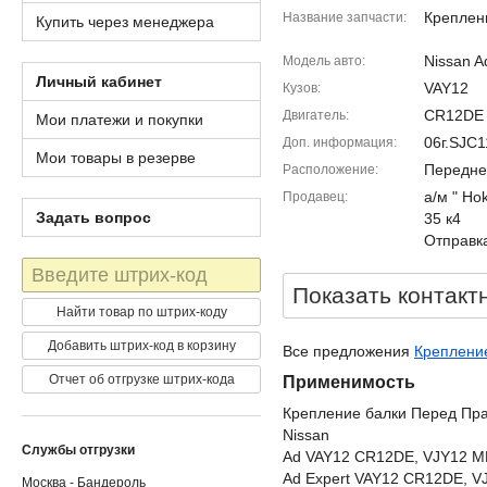
Креплен
Название запчасти
Купить через менеджера
Nissan A
Модель авто
Личный кабинет
VAY12
Кузов
CR12DE
Двигатель
Мои платежи и покупки
06г.SJC
Доп. информация
Мои товары в резерве
Передне
Расположение
а/м " Ho
Продавец
Задать вопрос
35 к4
Отправка
Штрих-
код
Показать контакт
Найти товар по штрих-коду
Добавить штрих-код в корзину
Все предложения
Крепление
Отчет об отгрузке штрих-кода
Применимость
Крепление балки Перед Пр
Nissan
Службы отгрузки
Ad VAY12 CR12DE, VJY12 
Ad Expert VAY12 CR12DE, 
Москва - Бандероль