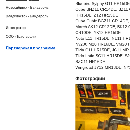
Bluebird Sylphy G11 HR15
Новосибирск - Бандероль
Cube BNZ11 CR14DE, BZ11 
HR15DE, Z12 HR15DE
Владивосток - Бандероль
Cube Cubic BGZ11 CR14DE
March AK12 CR12DE, BK12 
Интегратор
CR10DE, YK12 HR15DE
ООО «Трастсофт»
Note E11 HR15DE, NE11 HR
Nv200 M20 HR16DE, VM20 
Партнерская программа
Tiida C11 HR15DE, JC11 M
Tiida Latio SC11 HR15DE, 
SZC11 HR16DE
Wingroad JY12 MR18DE, NY
Фотографии