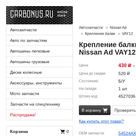
Автозапчасти
Nissan Ad
Автозапчасти
Крепление балки
VAY12
Авто по запчастям
Крепление балк
Nissan Ad VAY1
Автошины легковые
Автошины грузовые
430
Цена
– 
Р
Диски колесные
520
Цена до скидки
Р
Б/У
Состояние
Аксессуары, инструменты
1 шт.
На складе
Мото запчасти
4527036
Штрих-код
Запчасти на спецтехнику
В корзину
Проверить
Распродажа!
Как купить этот товар?
Корзина
0
54524AX
OEM запчасти