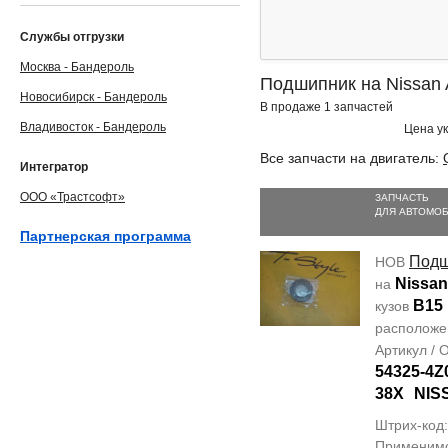
Службы отгрузки
Москва - Бандероль
Подшипник на Nissan
Новосибирск - Бандероль
В продаже 1 запчастей
Владивосток - Бандероль
Цена ук
Все запчасти на двигатель:
Интегратор
ООО «Трастсофт»
ЗАПЧАСТЬ
ДЛЯ АВТОМО
Партнерская программа
Подш
НОВ
Nissa
на
B15
кузов
располож
Артикул /
54325-4Z
38X
NIS
Штрих-код:
Применим