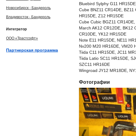
Bluebird Sylphy G11 HR15
Новосибирск - Бандероль
Cube BNZ11 CR14DE, BZ11 
HR15DE, Z12 HR15DE
Владивосток - Бандероль
Cube Cubic BGZ11 CR14DE
March AK12 CR12DE, BK12 
Интегратор
CR10DE, YK12 HR15DE
ООО «Трастсофт»
Note E11 HR15DE, NE11 HR
Nv200 M20 HR16DE, VM20 
Партнерская программа
Tiida C11 HR15DE, JC11 M
Tiida Latio SC11 HR15DE, 
SZC11 HR16DE
Wingroad JY12 MR18DE, NY
Фотографии