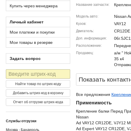
Креплен
Название запчасти
Купить через менеджера
Nissan A
Модель авто
Личный кабинет
VAY12
Кузов
CR12DE
Двигатель
Мои платежи и покупки
06г.SJC
Доп. информация
Мои товары в резерве
Передне
Расположение
а/м " Ho
Продавец
Задать вопрос
35 к4
Отправка
Штрих-
код
Показать контакт
Найти товар по штрих-коду
Добавить штрих-код в корзину
Все предложения
Крепление
Отчет об отгрузке штрих-кода
Применимость
Крепление балки Перед Пр
Nissan
Службы отгрузки
Ad VAY12 CR12DE, VJY12 
Ad Expert VAY12 CR12DE, 
Москва - Бандероль