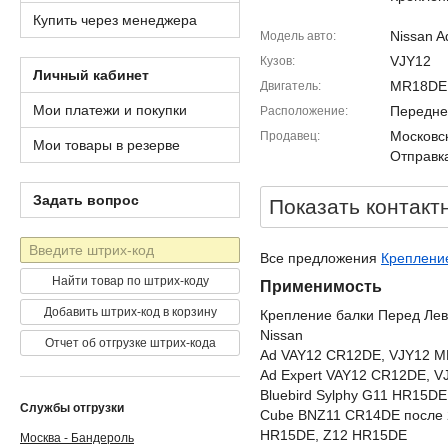
Купить через менеджера
Nissan A
Модель авто
VJY12
Кузов
Личный кабинет
MR18DE
Двигатель
Мои платежи и покупки
Передне
Расположение
Московск
Продавец
Мои товары в резерве
Отправка
Задать вопрос
Показать контакт
Штрих-
Все предложения
Крепление
код
Найти товар по штрих-коду
Применимость
Добавить штрих-код в корзину
Крепление балки Перед Лев
Nissan
Отчет об отгрузке штрих-кода
Ad VAY12 CR12DE, VJY12 
Ad Expert VAY12 CR12DE, 
Bluebird Sylphy G11 HR15D
Службы отгрузки
Cube BNZ11 CR14DE после 
HR15DE, Z12 HR15DE
Москва - Бандероль