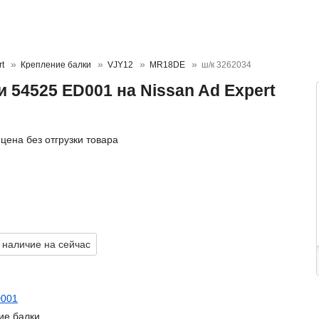
rt
Крепление балки
VJY12
MR18DE
ш/к 3262034
 54525 ED001 на Nissan Ad Expert
цена без отгрузки товара
 наличие на сейчас
D001
ие балки