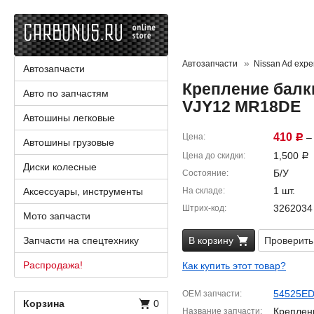
Автозапчасти
Nissan Ad expe
Автозапчасти
Крепление балки
Авто по запчастям
VJY12 MR18DE
Автошины легковые
410
Цена
– 
Р
Автошины грузовые
1,500
Цена до скидки
Р
Диски колесные
Б/У
Состояние
1 шт.
Аксессуары, инструменты
На складе
3262034
Штрих-код
Мото запчасти
Запчасти на спецтехнику
В корзину
Проверить
Распродажа!
Как купить этот товар?
54525E
OEM запчасти
Корзина
0
Креплен
Название запчасти