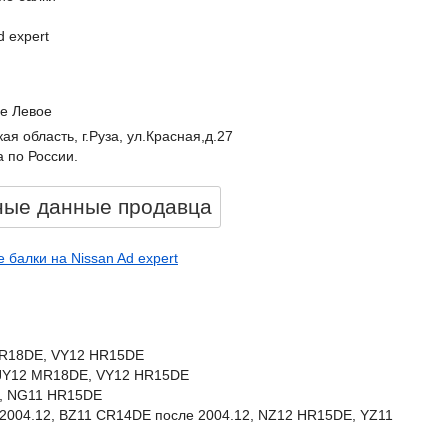
d expert
е Левое
ая область, г.Руза, ул.Красная,д.27
 по России.
ные данные продавцa
 балки на Nissan Ad expert
MR18DE, VY12 HR15DE
VJY12 MR18DE, VY12 HR15DE
E, NG11 HR15DE
2004.12, BZ11 CR14DE после 2004.12, NZ12 HR15DE, YZ11