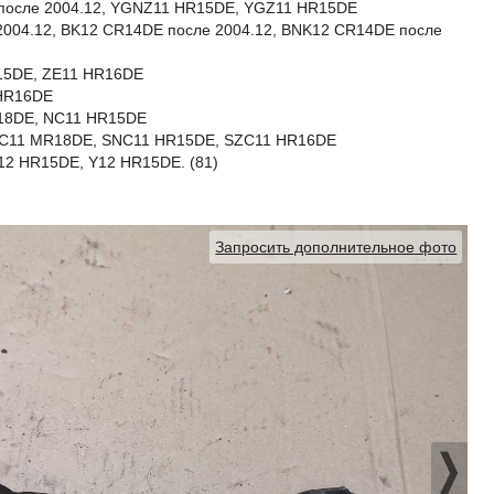
после 2004.12, YGNZ11 HR15DE, YGZ11 HR15DE
2004.12, BK12 CR14DE после 2004.12, BNK12 CR14DE после
15DE, ZE11 HR16DE
HR16DE
R18DE, NC11 HR15DE
 SJC11 MR18DE, SNC11 HR15DE, SZC11 HR16DE
12 HR15DE, Y12 HR15DE. (81)
Запросить дополнительное фото