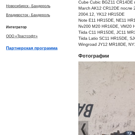
Cube Cubic BGZ11 CR14DE 
Новосибирск - Бандероль
March AK12 CR12DE после 
2004.12, YK12 HR15DE
Владивосток - Бандероль
Note E11 HR15DE, NE11 HR
Nv200 M20 HR16DE, VM20 
Интегратор
Tiida C11 HR15DE, JC11 M
ООО «Трастсофт»
Tiida Latio SC11 HR15DE,
Wingroad JY12 MR18DE, NY
Партнерская программа
Фотографии