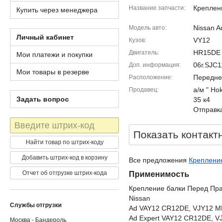
Креплен
Название запчасти
Купить через менеджера
Nissan A
Модель авто
Личный кабинет
VY12
Кузов
HR15DE
Двигатель
Мои платежи и покупки
06г.SJC
Доп. информация
Мои товары в резерве
Передне
Расположение
а/м " Ho
Продавец
Задать вопрос
35 к4
Отправка
Штрих-
код
Показать контакт
Найти товар по штрих-коду
Добавить штрих-код в корзину
Все предложения
Крепление
Отчет об отгрузке штрих-кода
Применимость
Крепление балки Перед Пр
Nissan
Службы отгрузки
Ad VAY12 CR12DE, VJY12 
Ad Expert VAY12 CR12DE, 
Москва - Бандероль