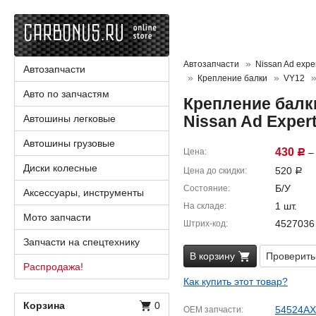
Автозапчасти
Nissan Ad expe
Автозапчасти
Крепление балки
VY12
Авто по запчастям
Крепление балк
Nissan Ad Exper
Автошины легковые
Автошины грузовые
430
Цена
– 
Р
Диски колесные
520
Цена до скидки
Р
Б/У
Состояние
Аксессуары, инструменты
1 шт.
На складе
Мото запчасти
4527036
Штрих-код
Запчасти на спецтехнику
В корзину
Проверить
Распродажа!
Как купить этот товар?
Корзина
0
54524AX
OEM запчасти