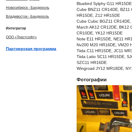
Bluebird Sylphy G11 HR15
Новосибирск - Бандероль
Cube BNZ11 CR14DE, BZ11 
HR15DE, Z12 HR15DE
Владивосток - Бандероль
Cube Cubic BGZ11 CR14DE
March AK12 CR12DE, BK12 
Интегратор
CR10DE, YK12 HR15DE
ООО «Трастсофт»
Note E11 HR15DE, NE11 HR
Nv200 M20 HR16DE, VM20 
Партнерская программа
Tiida C11 HR15DE, JC11 M
Tiida Latio SC11 HR15DE, 
SZC11 HR16DE
Wingroad JY12 MR18DE, NY
Фотографии