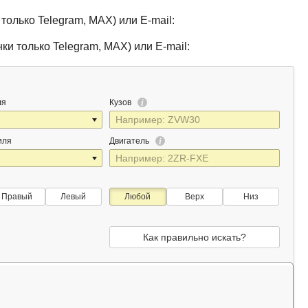
только Telegram, MAX) или E-mail:
ки только Telegram, MAX) или E-mail:
ля
Кузов
иля
Двигатель
Правый
Левый
Любой
Верх
Низ
Как правильно искать?