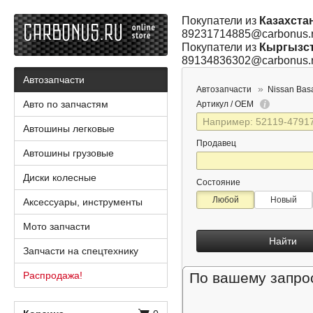
Покупатели из
Казахста
89231714885@carbonus.
Покупатели из
Кыргызс
89134836302@carbonus.
Автозапчасти
Автозапчасти
Nissan Bas
Авто по запчастям
Артикул / OEM
Автошины легковые
Продавец
Автошины грузовые
Диски колесные
Состояние
Любой
Новый
Аксессуары, инструменты
Мото запчасти
Найти
Запчасти на спецтехнику
Распродажа!
По вашему запрос