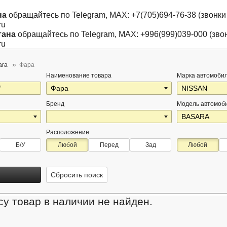
на
обращайтесь по Telegram, MAX: +7(705)694-76-38 (звонки 
ru
тана
обращайтесь по Telegram, MAX: +996(999)039-000 (звон
ru
ara
Фара
Наименование товара
Марка автомоби
Бренд
Модель автомоб
Расположение
Б/У
Любой
Перед
Зад
Любой
Сбросить поиск
у товар в наличии не найден.