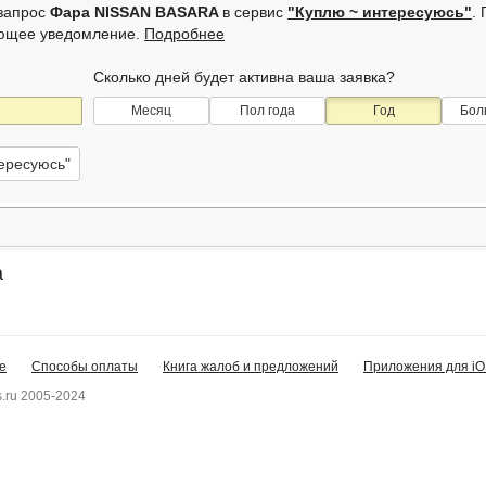
 запрос
Фара NISSAN BASARA
в сервис
"Куплю ~ интересуюсь"
.
ующее уведомление.
Подробнее
Сколько дней будет активна ваша заявка?
Месяц
Пол года
Год
Бол
тересуюсь"
a
е
Способы оплаты
Книга жалоб и предложений
Приложения для iO
.ru 2005-2024