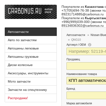
Покупатели из
Казахстана
о
+7(705)694-76-38 (звонки то
89231714885@carbonus.ru
Покупатели из
Кыргызстан
+996(999)039-000 (звонки то
89134836302@carbonus.ru
Автозапчасти
Автозапчасти
Nissan Blue
Авто по запчастям
QNG10
Артикул / OEM
Автошины легковые
Автошины грузовые
Продавец
Диски колесные
Аксессуары, инструменты
Наименование товара
Мото запчасти
Бренд
Запчасти на спецтехнику
Распродажа!
Марка автомобиля