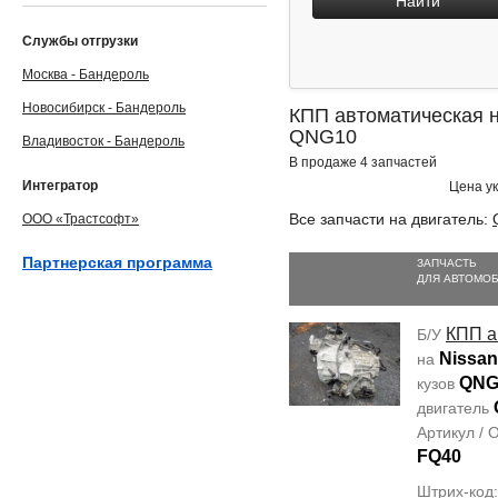
Найти
Службы отгрузки
Москва - Бандероль
Новосибирск - Бандероль
КПП автоматическая на
QNG10
Владивосток - Бандероль
В продаже 4 запчастей
Интегратор
Цена ук
Все запчасти на двигатель:
ООО «Трастсофт»
Партнерская программа
ЗАПЧАСТЬ
ДЛЯ АВТОМО
КПП а
Б/У
Nissan
на
QNG
кузов
двигатель
Артикул /
FQ40
Штрих-код