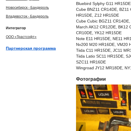
Bluebird Sylphy G11 HR15
Новосибирск - Бандероль
Cube BNZ11 CR14DE, BZ11 
HR15DE, Z12 HR15DE
Владивосток - Бандероль
Cube Cubic BGZ11 CR14DE
March AK12 CR12DE, BK12 
Интегратор
CR10DE, YK12 HR15DE
ООО «Трастсофт»
Note E11 HR15DE, NE11 HR
Nv200 M20 HR16DE, VM20 
Партнерская программа
Tiida C11 HR15DE, JC11 M
Tiida Latio SC11 HR15DE, 
SZC11 HR16DE
Wingroad JY12 MR18DE, NY
Фотографии