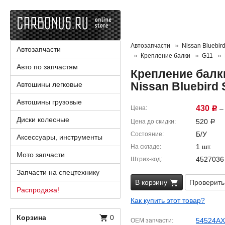
Автозапчасти
Nissan Bluebird
Автозапчасти
Крепление балки
G11
Авто по запчастям
Крепление балк
Nissan Bluebird
Автошины легковые
Автошины грузовые
430
Цена
– 
Р
Диски колесные
520
Цена до скидки
Р
Б/У
Состояние
Аксессуары, инструменты
1 шт.
На складе
Мото запчасти
4527036
Штрих-код
Запчасти на спецтехнику
В корзину
Проверить
Распродажа!
Как купить этот товар?
Корзина
0
54524AX
OEM запчасти