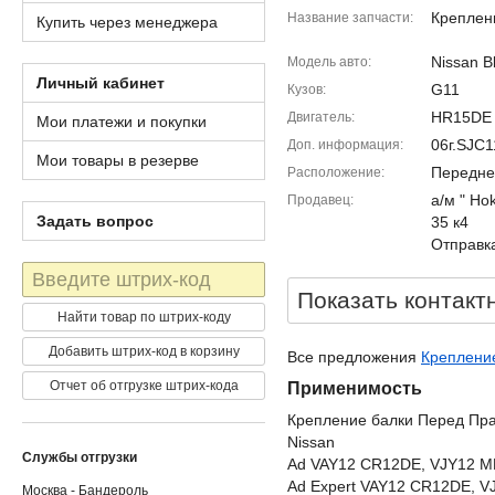
Креплен
Название запчасти
Купить через менеджера
Nissan B
Модель авто
Личный кабинет
G11
Кузов
HR15DE
Двигатель
Мои платежи и покупки
06г.SJC
Доп. информация
Мои товары в резерве
Передне
Расположение
а/м " Ho
Продавец
Задать вопрос
35 к4
Отправка
Штрих-
код
Показать контакт
Найти товар по штрих-коду
Добавить штрих-код в корзину
Все предложения
Крепление
Отчет об отгрузке штрих-кода
Применимость
Крепление балки Перед Пр
Nissan
Службы отгрузки
Ad VAY12 CR12DE, VJY12 
Ad Expert VAY12 CR12DE, 
Москва - Бандероль