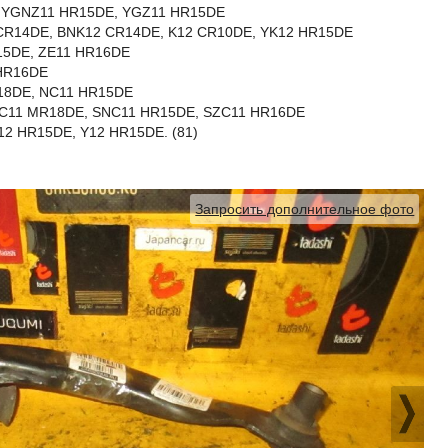
, YGNZ11 HR15DE, YGZ11 HR15DE
 CR14DE, BNK12 CR14DE, K12 CR10DE, YK12 HR15DE
15DE, ZE11 HR16DE
HR16DE
R18DE, NC11 HR15DE
 SJC11 MR18DE, SNC11 HR15DE, SZC11 HR16DE
12 HR15DE, Y12 HR15DE. (81)
Запросить дополнительное фото