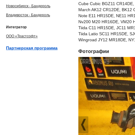
Cube Cubic BGZ11 CR14DE
Новосибирск - Бандероль
March AK12 CR12DE, BK12
Владивосток - Бандероль
Note E11 HR15DE, NE11 HR
Nv200 M20 HR16DE, VM20 
Интегратор
Tiida C11 HR15DE, JC11 M
Tiida Latio SC11 HR15DE,
ООО «Трастсофт»
Wingroad JY12 MR18DE, NY
Партнерская программа
Фотографии