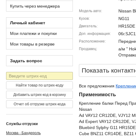
Купить через менеджера
Nissan B
Модель авто
NG11
Кузов
Личный кабинет
HR15DE
Двигатель
Мои платежи и покупки
06г.SJC
Доп. информация
Передне
Расположение
Мои товары в резерве
а/м " Ho
Продавец
Отправка
Задать вопрос
Показать контакт
Штрих-
код
Найти товар по штрих-коду
Все предложения
Крепление
Применимость
Добавить штрих-код в корзину
Крепление балки Перед Пр
Отчет об отгрузке штрих-кода
Nissan
Ad VAY12 CR12DE, VJY12 
Ad Expert VAY12 CR12DE, 
Службы отгрузки
Bluebird Sylphy G11 HR15
Москва - Бандероль
Cube BNZ11 CR14DE, BZ11