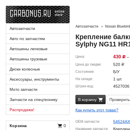
Автозапчасти
Nissan Bluebird
Автозапчасти
Крепление балки
Авто по запчастям
Sylphy NG11 HR
Автошины легковые
430
Цена
– 
Р
Автошины грузовые
520
Цена до скидки
Р
Диски колесные
Б/У
Состояние
1 шт.
Аксессуары, инструменты
На складе
4527036
Штрих-код
Мото запчасти
Запчасти на спецтехнику
В корзину
Проверить
Распродажа!
Как купить этот товар?
54524AX
OEM запчасти
Корзина
0
Креплен
Название запчасти