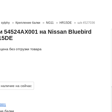
 sylphy
Крепление балки
NG11
HR15DE
ш/к 4527036
 54524AX001 на Nissan Bluebird
15DE
цена без отгрузки товара
 наличие на сейчас
001
ие балки