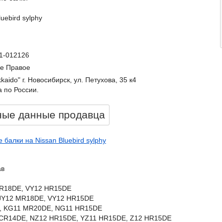
luebird sylphy
11-012126
е Правое
kkaido" г. Новосибирск, ул. Петухова, 35 к4
 по России.
ные данные продавцa
 балки на Nissan Bluebird sylphy
ав
MR18DE, VY12 HR15DE
VJY12 MR18DE, VY12 HR15DE
DE, KG11 MR20DE, NG11 HR15DE
 CR14DE, NZ12 HR15DE, YZ11 HR15DE, Z12 HR15DE