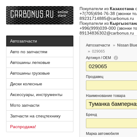
Покупатели из
Казахстана
о
+7(705)694-76-38 (звонки то
89231714885@carbonus.ru
Покупатели из
Кыргызстан
+996(999)039-000 (звонки то
89134836302@carbonus.ru
Автозапчасти
Автозапчасти
Nissan Blue
Авто по запчастям
029065
Артикул / OEM
Автошины легковые
Автошины грузовые
Продавец
Диски колесные
Аксессуары, инструменты
Наименование товара
Мото запчасти
Бренд
Запчасти на спецтехнику
Распродажа!
Марка автомобиля