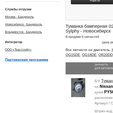
Найти
Службы отгрузки
Москва - Бандероль
Новосибирск - Бандероль
Туманка бамперная 02
Sylphy - Новосибирск
Владивосток - Бандероль
В продаже 6 запчастей
Интегратор
Цена ук
Все запчасти на двигатель:
ООО «Трастсофт»
QG15DE
,
QG18DE
,
QR20DD
Партнерская программа
ЗАПЧАСТЬ
ДЛЯ АВТОМО
Туман
Б/У
Nissan
на
PY5
кузов
располож
Артикул /
Штрих-код