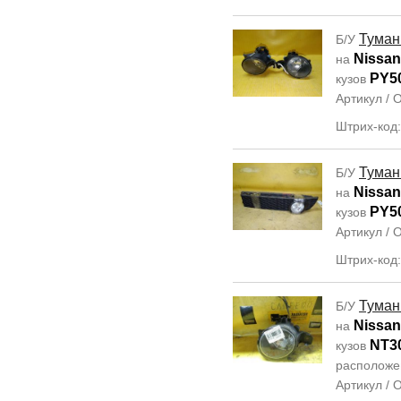
Туман
Б/У
Nissan
на
PY5
кузов
Артикул /
Штрих-код
Туман
Б/У
Nissan
на
PY5
кузов
Артикул /
Штрих-код
Туман
Б/У
Nissan 
на
NT3
кузов
располож
Артикул /