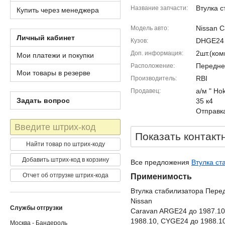
Втулка с
Название запчасти
Купить через менеджера
Nissan C
Модель авто
Личный кабинет
DHGE24
Кузов
2шт.(ко
Доп. информация
Мои платежи и покупки
Передне
Расположение
Мои товары в резерве
RBI
Производитель
а/м " Ho
Продавец
Задать вопрос
35 к4
Отправка
Штрих-
код
Показать контакт
Найти товар по штрих-коду
Добавить штрих-код в корзину
Все предложения
Втулка ст
Отчет об отгрузке штрих-кода
Применимость
Втулка стабилизатора Пере
Nissan
Службы отгрузки
Caravan ARGE24 до 1987.10
1988.10, CYGE24 до 1988.1
Москва - Бандероль