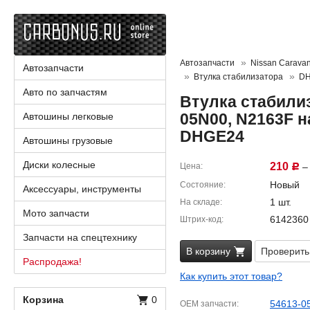
Автозапчасти
Nissan Carava
Автозапчасти
Втулка стабилизатора
D
Авто по запчастям
Втулка стабилиз
05N00, N2163F н
Автошины легковые
DHGE24
Автошины грузовые
Диски колесные
210
Цена
– 
Р
Новый
Состояние
Аксессуары, инструменты
1 шт.
На складе
Мото запчасти
6142360
Штрих-код
Запчасти на спецтехнику
В корзину
Проверить
Распродажа!
Как купить этот товар?
Корзина
0
54613-0
OEM запчасти