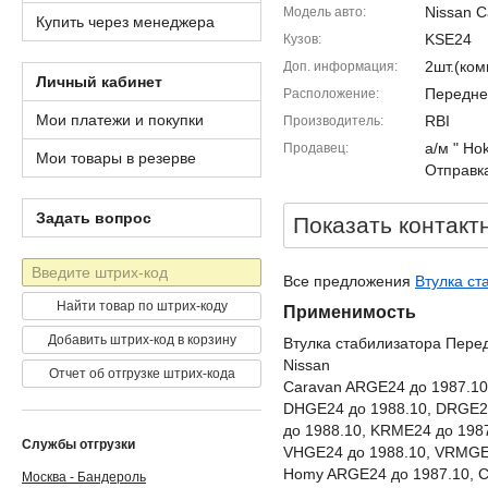
Nissan C
Модель авто
Купить через менеджера
KSE24
Кузов
2шт.(ко
Доп. информация
Личный кабинет
Передне
Расположение
Мои платежи и покупки
RBI
Производитель
а/м " Ho
Продавец
Мои товары в резерве
Отправка
Задать вопрос
Показать контакт
Штрих-
Все предложения
Втулка ст
код
Найти товар по штрих-коду
Применимость
Добавить штрих-код в корзину
Втулка стабилизатора Пере
Nissan
Отчет об отгрузке штрих-кода
Caravan ARGE24 до 1987.10
DHGE24 до 1988.10, DRGE24
до 1988.10, KRME24 до 1987
Службы отгрузки
VHGE24 до 1988.10, VRMGE2
Homy ARGE24 до 1987.10, C
Москва - Бандероль