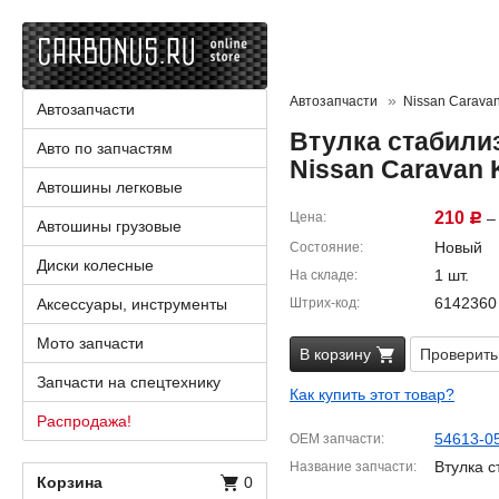
Автозапчасти
Nissan Carava
Автозапчасти
Втулка стабилиз
Авто по запчастям
Nissan Caravan
Автошины легковые
210
Цена
– 
Р
Автошины грузовые
Новый
Состояние
Диски колесные
1 шт.
На складе
6142360
Аксессуары, инструменты
Штрих-код
Мото запчасти
В корзину
Проверить
Запчасти на спецтехнику
Как купить этот товар?
Распродажа!
54613-0
OEM запчасти
Втулка с
Название запчасти
Корзина
0