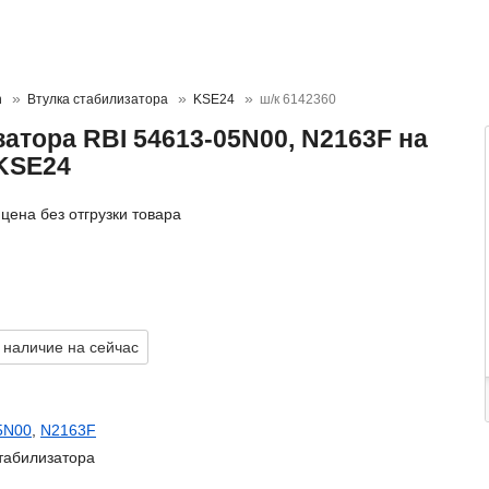
n
Втулка стабилизатора
KSE24
ш/к 6142360
атора RBI 54613-05N00, N2163F на
 KSE24
цена без отгрузки товара
 наличие на сейчас
5N00
,
N2163F
табилизатора