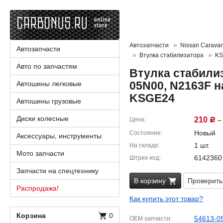
Автозапчасти
Nissan Carava
Автозапчасти
Втулка стабилизатора
KS
Авто по запчастям
Втулка стабилиз
05N00, N2163F н
Автошины легковые
KSGE24
Автошины грузовые
Диски колесные
210
Цена
– 
Р
Новый
Состояние
Аксессуары, инструменты
1 шт.
На складе
Мото запчасти
6142360
Штрих-код
Запчасти на спецтехнику
В корзину
Проверить
Распродажа!
Как купить этот товар?
Корзина
0
54613-0
OEM запчасти