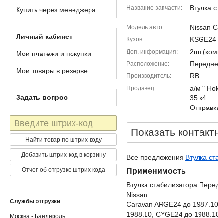
Втулка с
Название запчасти
Купить через менеджера
Nissan C
Модель авто
Личный кабинет
KSGE24
Кузов
2шт.(ко
Доп. информация
Мои платежи и покупки
Передне
Расположение
Мои товары в резерве
RBI
Производитель
а/м " Ho
Продавец
Задать вопрос
35 к4
Отправка
Штрих-
код
Показать контакт
Найти товар по штрих-коду
Добавить штрих-код в корзину
Все предложения
Втулка ст
Отчет об отгрузке штрих-кода
Применимость
Втулка стабилизатора Пере
Nissan
Службы отгрузки
Caravan ARGE24 до 1987.10
1988.10, CYGE24 до 1988.1
Москва - Бандероль