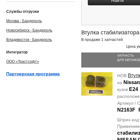
Найти
Службы отгрузки
Москва - Бандероль
Новосибирск - Бандероль
Втулка стабилизатора
Владивосток - Бандероль
В продаже 1 запчастей
Цена ук
Интегратор
ЗАПЧАСТЬ
ДЛЯ АВТОМО
ООО «Трастсофт»
Партнерская программа
Втул
НОВ
Nissan
на
E24
кузов
располож
Артикул /
N2163F
Штрих-код
Применим
стабилиз
NISSAN