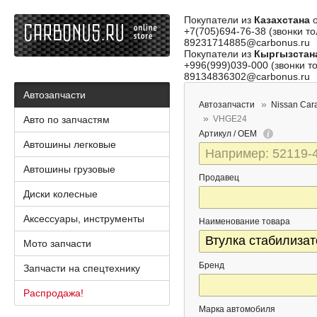
Покупатели из
Казахстана
о
+7(705)694-76-38 (звонки то
89231714885@carbonus.ru
Покупатели из
Кыргызстан
+996(999)039-000 (звонки то
89134836302@carbonus.ru
Автозапчасти
Автозапчасти
Nissan Car
Авто по запчастям
VHGE24
Артикул / OEM
Автошины легковые
Автошины грузовые
Продавец
Диски колесные
Аксессуары, инструменты
Наименование товара
Мото запчасти
Бренд
Запчасти на спецтехнику
Распродажа!
Марка автомобиля