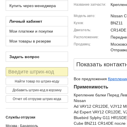
Креплен
Название запчасти
Купить через менеджера
Nissan 
Модель авто
Личный кабинет
BNZ11
Кузов
CR14DE
Двигатель
Мои платежи и покупки
Передне
Расположение
Мои товары в резерве
Московск
Продавец
Отправка
Задать вопрос
Показать контакт
Штрих-
код
Все предложения
Крепление
Найти товар по штрих-коду
Применимость
Добавить штрих-код в корзину
Крепление балки Перед Лев
Отчет об отгрузке штрих-кода
Nissan
Ad VAY12 CR12DE, VJY12 
Ad Expert VAY12 CR12DE, 
Службы отгрузки
Bluebird Sylphy G11 HR15D
Cube BNZ11 CR14DE после 
Москва - Бандероль