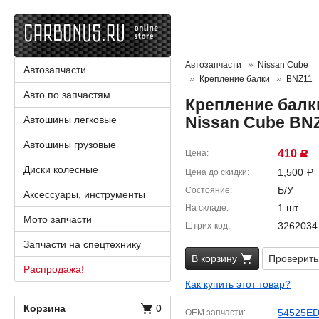
Автозапчасти
Nissan Cube
Автозапчасти
Крепление балки
BNZ11
Авто по запчастям
Крепление балк
Nissan Cube BN
Автошины легковые
Автошины грузовые
410
Цена
– 
Р
Диски колесные
1,500
Цена до скидки
Р
Б/У
Состояние
Аксессуары, инструменты
1 шт.
На складе
Мото запчасти
3262034
Штрих-код
Запчасти на спецтехнику
В корзину
Проверить
Распродажа!
Как купить этот товар?
Корзина
0
54525E
OEM запчасти