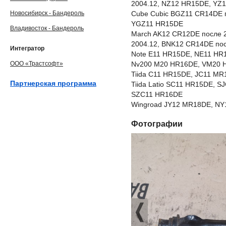
2004.12, NZ12 HR15DE, YZ
Новосибирск - Бандероль
Cube Cubic BGZ11 CR14DE 
YGZ11 HR15DE
Владивосток - Бандероль
March AK12 CR12DE после 
2004.12, BNK12 CR14DE по
Интегратор
Note E11 HR15DE, NE11 HR
ООО «Трастсофт»
Nv200 M20 HR16DE, VM20 
Tiida C11 HR15DE, JC11 M
Партнерская программа
Tiida Latio SC11 HR15DE, 
SZC11 HR16DE
Wingroad JY12 MR18DE, NY
Фотографии