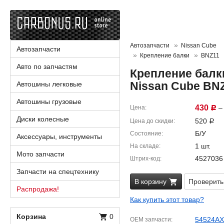
Автозапчасти
Nissan Cube
Автозапчасти
Крепление балки
BNZ11
Авто по запчастям
Крепление балк
Nissan Cube BN
Автошины легковые
Автошины грузовые
430
Цена
– 
Р
Диски колесные
520
Цена до скидки
Р
Б/У
Состояние
Аксессуары, инструменты
1 шт.
На складе
Мото запчасти
4527036
Штрих-код
Запчасти на спецтехнику
В корзину
Проверить
Распродажа!
Как купить этот товар?
Корзина
0
54524AX
OEM запчасти