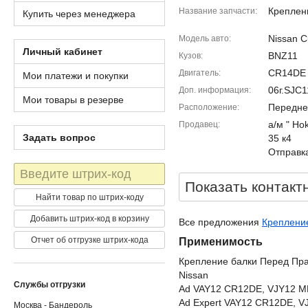
Креплен
Название запчасти
Купить через менеджера
Nissan 
Модель авто
Личный кабинет
BNZ11
Кузов
CR14DE
Двигатель
Мои платежи и покупки
06г.SJC
Доп. информация
Мои товары в резерве
Передне
Расположение
а/м " Ho
Продавец
Задать вопрос
35 к4
Отправка
Штрих-
код
Показать контакт
Найти товар по штрих-коду
Добавить штрих-код в корзину
Все предложения
Крепление
Отчет об отгрузке штрих-кода
Применимость
Крепление балки Перед Пр
Nissan
Службы отгрузки
Ad VAY12 CR12DE, VJY12 
Ad Expert VAY12 CR12DE, 
Москва - Бандероль