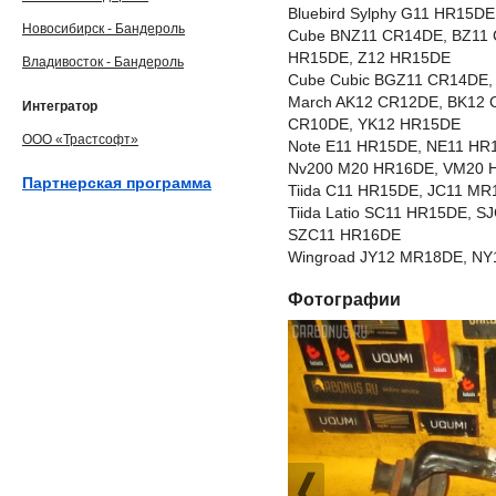
Bluebird Sylphy G11 HR15
Новосибирск - Бандероль
Cube BNZ11 CR14DE, BZ11 
HR15DE, Z12 HR15DE
Владивосток - Бандероль
Cube Cubic BGZ11 CR14DE
March AK12 CR12DE, BK12 
Интегратор
CR10DE, YK12 HR15DE
ООО «Трастсофт»
Note E11 HR15DE, NE11 HR
Nv200 M20 HR16DE, VM20 
Партнерская программа
Tiida C11 HR15DE, JC11 M
Tiida Latio SC11 HR15DE, 
SZC11 HR16DE
Wingroad JY12 MR18DE, NY
Фотографии