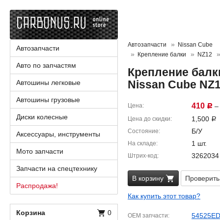
Автозапчасти
Nissan Cube
Автозапчасти
Крепление балки
NZ12
Авто по запчастям
Крепление балк
Nissan Cube NZ
Автошины легковые
Автошины грузовые
410
Цена
– 
Р
Диски колесные
1,500
Цена до скидки
Р
Б/У
Состояние
Аксессуары, инструменты
1 шт.
На складе
Мото запчасти
3262034
Штрих-код
Запчасти на спецтехнику
В корзину
Проверить
Распродажа!
Как купить этот товар?
Корзина
0
54525E
OEM запчасти