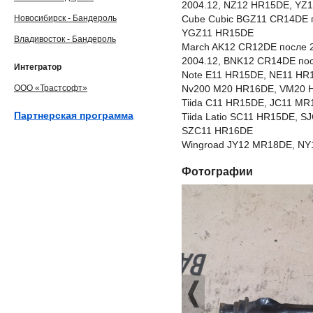
2004.12, NZ12 HR15DE, YZ
Новосибирск - Бандероль
Cube Cubic BGZ11 CR14DE 
YGZ11 HR15DE
Владивосток - Бандероль
March AK12 CR12DE после 
2004.12, BNK12 CR14DE по
Интегратор
Note E11 HR15DE, NE11 HR
ООО «Трастсофт»
Nv200 M20 HR16DE, VM20 
Tiida C11 HR15DE, JC11 M
Партнерская программа
Tiida Latio SC11 HR15DE, 
SZC11 HR16DE
Wingroad JY12 MR18DE, NY
Фотографии