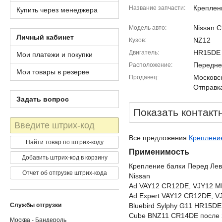
Креплен
Название запчасти
Купить через менеджера
Nissan 
Модель авто
Личный кабинет
NZ12
Кузов
HR15DE
Двигатель
Мои платежи и покупки
Передне
Расположение
Мои товары в резерве
Московск
Продавец
Отправка
Задать вопрос
Показать контакт
Штрих-
код
Все предложения
Крепление
Найти товар по штрих-коду
Применимость
Добавить штрих-код в корзину
Крепление балки Перед Лев
Отчет об отгрузке штрих-кода
Nissan
Ad VAY12 CR12DE, VJY12 
Ad Expert VAY12 CR12DE, 
Службы отгрузки
Bluebird Sylphy G11 HR15D
Cube BNZ11 CR14DE после 
Москва - Бандероль