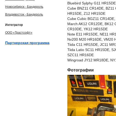
Bluebird Sylphy G11 HR15
Новосибирск - Бандероль
Cube BNZ11 CR14DE, BZ11 
HR15DE, Z12 HR15DE
Владивосток - Бандероль
Cube Cubic BGZ11 CR14DE
March AK12 CR12DE, BK12 
Интегратор
CR10DE, YK12 HR15DE
ООО «Трастсофт»
Note E11 HR15DE, NE11 HR
Nv200 M20 HR16DE, VM20 
Партнерская программа
Tiida C11 HR15DE, JC11 M
Tiida Latio SC11 HR15DE, 
SZC11 HR16DE
Wingroad JY12 MR18DE, NY
Фотографии