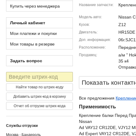
Креплен
Название запчасти
Купить через менеджера
Nissan 
Модель авто
Личный кабинет
Z12
Кузов
HR15DE
Двигатель
Мои платежи и покупки
06г.SJC
Доп. информация
Мои товары в резерве
Передне
Расположение
а/м " Ho
Продавец
Задать вопрос
35 к4
Отправка
Штрих-
код
Показать контакт
Найти товар по штрих-коду
Добавить штрих-код в корзину
Все предложения
Крепление
Отчет об отгрузке штрих-кода
Применимость
Крепление балки Перед Пр
Nissan
Службы отгрузки
Ad VAY12 CR12DE, VJY12 
Ad Expert VAY12 CR12DE, 
Москва - Бандероль