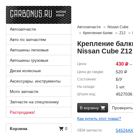
Автозапчасти
Nissan Cube
Автозапчасти
Крепление балки
Z12
Авто по запчастям
Крепление балк
Nissan Cube Z1
Автошины легковые
Автошины грузовые
430
Цена
– 
Р
Диски колесные
520
Цена до скидки
Р
Б/У
Состояние
Аксессуары, инструменты
1 шт.
На складе
Мото запчасти
4527036
Штрих-код
Запчасти на спецтехнику
В корзину
Проверить
Распродажа!
Как купить этот товар?
Корзина
0
54524AX
OEM запчасти