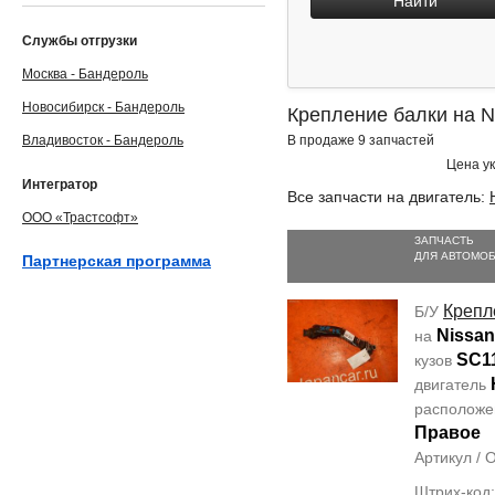
Найти
Службы отгрузки
Москва - Бандероль
Новосибирск - Бандероль
Крепление балки на N
Владивосток - Бандероль
В продаже 9 запчастей
Цена ук
Интегратор
Все запчасти на двигатель:
ООО «Трастсофт»
ЗАПЧАСТЬ
ДЛЯ АВТОМО
Партнерская программа
Крепл
Б/У
Nissan 
на
SC1
кузов
двигатель
располож
Правое
Артикул /
Штрих-код