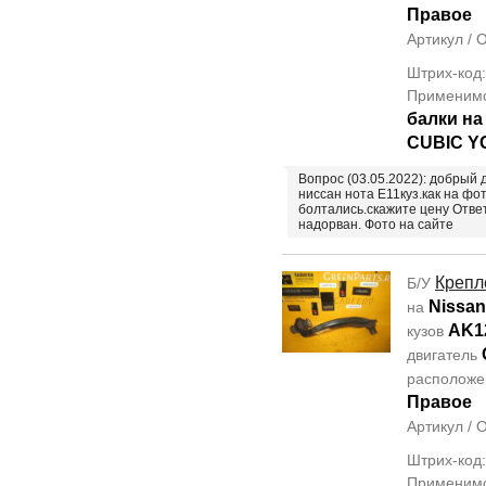
Правое
Артикул /
Штрих-код
Применим
балки н
CUBIC Y
Вопрос (03.05.2022): добрый 
ниссан нота Е11куз.как на фо
болтались.скажите цену Отве
надорван. Фото на сайте
Крепл
Б/У
Nissan
на
AK1
кузов
двигатель
располож
Правое
Артикул /
Штрих-код
Применим