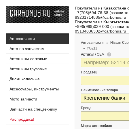
Покупатели из
Казахстана
о
+7(705)694-76-38 (звонки то
89231714885@carbonus.ru
Покупатели из
Кыргызстан
+996(999)039-000 (звонки то
89134836302@carbonus.ru
Автозапчасти
Автозапчасти
Nissan Cub
Авто по запчастям
YGZ11
Артикул / OEM
Автошины легковые
Автошины грузовые
Продавец
Диски колесные
Аксессуары, инструменты
Наименование товара
Мото запчасти
Бренд
Запчасти на спецтехнику
Распродажа!
Марка автомобиля