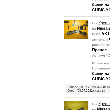
балки н
CUBIC Y
Крепл
Б/У
Nissan
на
AK1
кузов
двигатель
располож
Правое
Артикул /
Штрих-код
Применим
балки н
CUBIC Y
Вопрос (08.07.2022): они на 
Ответ (08.07.2022):
ссылка
Крепл
Б/У
Nissan
на