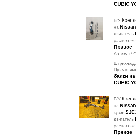
CUBIC Y
Крепл
Б/У
Nissan
на
двигатель
располож
Правое
Артикул /
Штрих-код
Применим
балки н
CUBIC Y
Крепл
Б/У
Nissan 
на
SJC
кузов
двигатель
располож
Правое