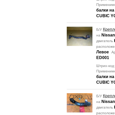
Применим
балки н
CUBIC Y
Крепл
Б/У
Nissan
на
двигатель
располож
Левое
А
ED001
Штрих-код
Применим
балки н
CUBIC Y
Крепл
Б/У
Nissan
на
двигатель
располож