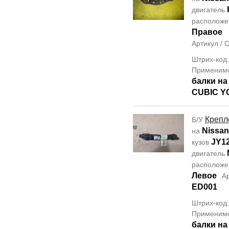
двигатель
располож
Правое
Артикул /
Штрих-код
Применим
балки н
CUBIC Y
Крепл
Б/У
Nissan
на
JY1
кузов
двигатель
располож
Левое
А
ED001
Штрих-код
Применим
балки н