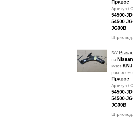
Правое
Артикул /
54500-JD
54500-JG
JG00B
Штрих-код
Рычаг
Б/У
Nissan
на
KNJ
кузов
располож
Правое
Артикул /
54500-JD
54500-JG
JG00B
Штрих-код