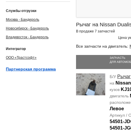
Службы отгрузки
Москва - Бандероль
Рычаг на Nissan Duali
Новосибирск - Бандероль
В продаже 7 запчастей
Владивосток - Бандероль
Цена ук
Все запчасти на двигатель:
Интегратор
ООО «Трастсофт»
ЗАПЧАСТЬ
ДЛЯ АВТОМО
Партнерская программа
Рычаг
Б/У
Nissan
на
KJ1
кузов
двигатель
располож
Левое
Артикул /
54501-JD
54501-JG