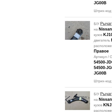
JG00B
Штрих-код
Рычаг
Б/У
Nissan
на
KJ1
кузов
двигатель
располож
Правое
Артикул /
54500-JD
54500-JG
JG00B
Штрих-код
Рычаг
Б/У
Nissan
на
KNJ
кузов
располож