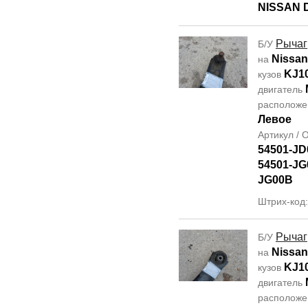
NISSAN 
Рычаг
Б/У
Nissan
на
KJ1
кузов
двигатель
располож
Левое
Артикул /
54501-JD
54501-JG
JG00B
Штрих-код
Рычаг
Б/У
Nissan
на
KJ1
кузов
двигатель
располож