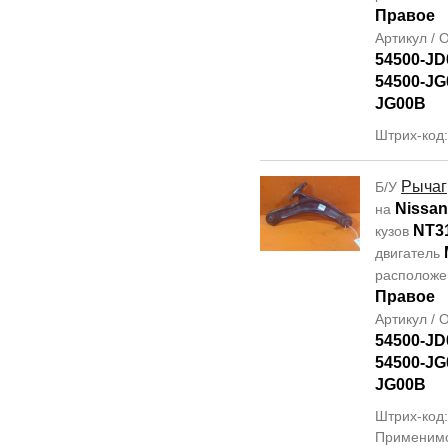
Правое
Артикул /
54500-JD
54500-JG
JG00B
Штрих-код
Рычаг
Б/У
Nissan 
на
NT3
кузов
двигатель
располож
Правое
Артикул /
54500-JD
54500-JG
JG00B
Штрих-код
Применим