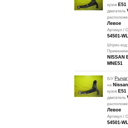
E51
кузов
двигатель
располож
Левое
Артикул /
54501-W
Штрих-код
Применим
NISSAN
MNE51
Рычаг
Б/У
Nissan
на
E51
кузов
двигатель
располож
Левое
Артикул /
54501-W