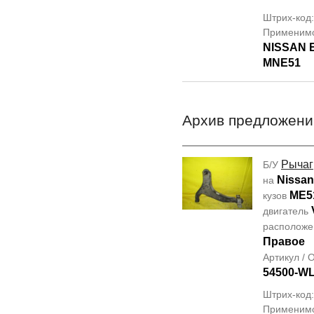
Штрих-код
Применим
NISSAN
MNE51
Архив предложени
Рычаг
Б/У
Nissan
на
ME5
кузов
двигатель
располож
Правое
Артикул /
54500-W
Штрих-код
Применим