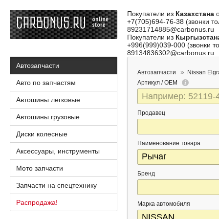
Покупатели из
Казахстана
о
+7(705)694-76-38 (звонки то
89231714885@carbonus.ru
Покупатели из
Кыргызстан
+996(999)039-000 (звонки то
89134836302@carbonus.ru
Автозапчасти
Автозапчасти
Nissan Elg
Авто по запчастям
Артикул / OEM
Автошины легковые
Продавец
Автошины грузовые
Диски колесные
Наименование товара
Аксессуары, инструменты
Мото запчасти
Бренд
Запчасти на спецтехнику
Распродажа!
Марка автомобиля