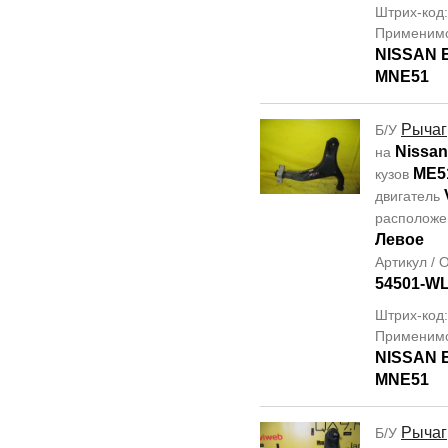
Штрих-код
Применим
NISSAN
MNE51
Рычаг
Б/У
Nissan
на
ME5
кузов
двигатель
располож
Левое
Артикул /
54501-W
Штрих-код
Применим
NISSAN
MNE51
Рычаг
Б/У