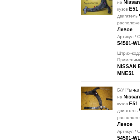
Nissan
на
E51
кузов
двигатель
располож
Левое
Артикул /
54501-W
Штрих-код
Применим
NISSAN
MNE51
Рычаг
Б/У
Nissan
на
E51
кузов
двигатель
располож
Левое
Артикул /
54501-W