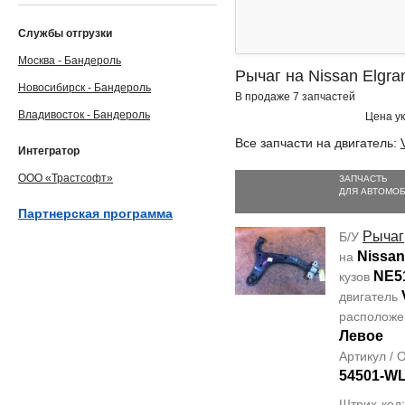
Службы отгрузки
Москва - Бандероль
Рычаг на Nissan Elgr
Новосибирск - Бандероль
В продаже 7 запчастей
Владивосток - Бандероль
Цена ук
Все запчасти на двигатель:
Интегратор
ООО «Трастсофт»
ЗАПЧАСТЬ
ДЛЯ АВТОМО
Партнерская программа
Рычаг
Б/У
Nissan
на
NE5
кузов
двигатель
располож
Левое
Артикул /
54501-W
Штрих-код