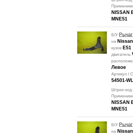
Применим
NISSAN
MNE51
Рычаг
Б/У
Nissan
на
E51
кузов
двигатель
располож
Левое
Артикул /
54501-W
Штрих-код
Применим
NISSAN
MNE51
Рычаг
Б/У
Nissan
на