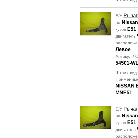
Рычаг
Б/У
Nissan
на
E51
кузов
двигатель
располож
Левое
Артикул /
54501-W
Штрих-код
Применим
NISSAN
MNE51
Рычаг
Б/У
Nissan
на
E51
кузов
двигатель
располож