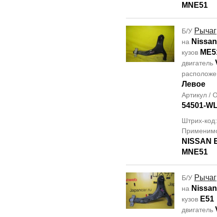
MNE51
Рычаг
Б/У
Nissan
на
ME5
кузов
двигатель
располож
Левое
Артикул /
54501-W
Штрих-код
Применим
NISSAN
MNE51
Рычаг
Б/У
Nissan
на
E51
кузов
двигатель