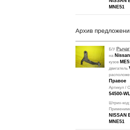
NISSAN
MNE51
Архив предложени
Рычаг
Б/У
Nissan
на
ME5
кузов
двигатель
располож
Правое
Артикул /
54500-W
Штрих-код
Применим
NISSAN
MNE51