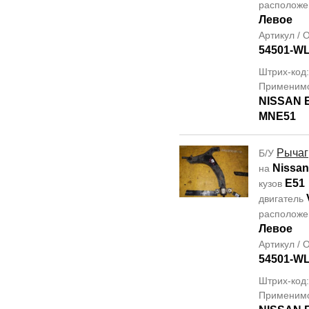
располож
Левое
Артикул /
54501-W
Штрих-код
Применим
NISSAN
MNE51
Рычаг
Б/У
Nissan
на
E51
кузов
двигатель
располож
Левое
Артикул /
54501-W
Штрих-код
Применим