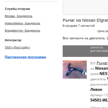
Службы отгрузки
Москва - Бандероль
Рычаг на Nissan Elgr
Новосибирск - Бандероль
В продаже 7 запчастей
Владивосток - Бандероль
Цена ук
Все запчасти на двигатель:
Интегратор
ООО «Трастсофт»
ЗАПЧАСТЬ
ДЛЯ АВТОМО
Партнерская программа
Рычаг
Б/У
Nissan
на
NE5
кузов
двигатель
располож
Левое
Артикул /
54501-W
Штрих-код