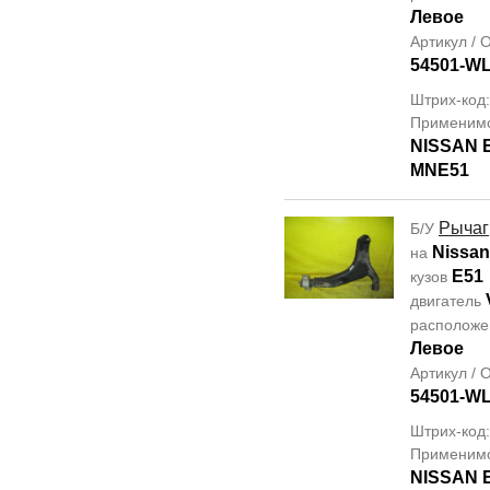
Левое
Артикул /
54501-W
Штрих-код
Применим
NISSAN
MNE51
Рычаг
Б/У
Nissan
на
E51
кузов
двигатель
располож
Левое
Артикул /
54501-W
Штрих-код
Применим
NISSAN