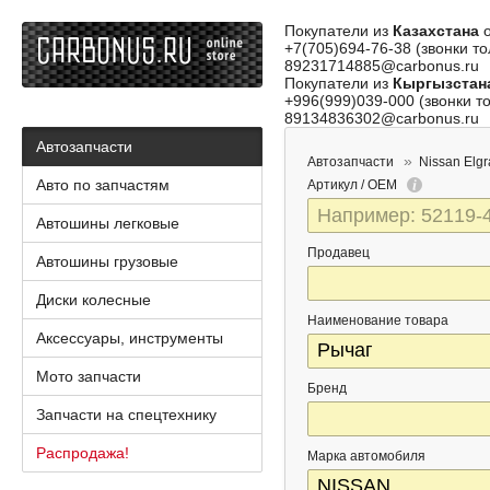
Покупатели из
Казахстана
о
+7(705)694-76-38 (звонки то
89231714885@carbonus.ru
Покупатели из
Кыргызстан
+996(999)039-000 (звонки то
89134836302@carbonus.ru
Автозапчасти
Автозапчасти
Nissan Elg
Авто по запчастям
Артикул / OEM
Автошины легковые
Продавец
Автошины грузовые
Диски колесные
Наименование товара
Аксессуары, инструменты
Мото запчасти
Бренд
Запчасти на спецтехнику
Распродажа!
Марка автомобиля