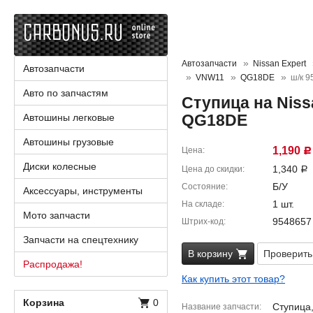
Автозапчасти
Nissan Expert
Автозапчасти
VNW11
QG18DE
ш/к 9
Авто по запчастям
Ступица на Niss
QG18DE
Автошины легковые
Автошины грузовые
1,190
Цена
Р
Диски колесные
1,340
Цена до скидки
Р
Б/У
Состояние
Аксессуары, инструменты
1 шт.
На складе
Мото запчасти
9548657
Штрих-код
Запчасти на спецтехнику
В корзину
Проверить
Распродажа!
Как купить этот товар?
Корзина
0
Ступица
Название запчасти