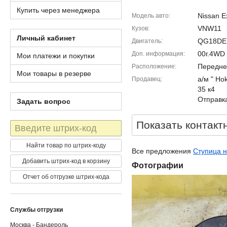
Купить через менеджера
Nissan E
Модель авто
VNW11
Кузов
Личный кабинет
QG18DE
Двигатель
00г.4WD 
Доп. информация
Мои платежи и покупки
Передне
Расположение
Мои товары в резерве
а/м " Ho
Продавец
35 к4
Отправка
Задать вопрос
Показать контакт
Штрих-
код
Найти товар по штрих-коду
Все предложения
Ступица н
Добавить штрих-код в корзину
Фотографии
Отчет об отгрузке штрих-кода
Службы отгрузки
Москва - Бандероль