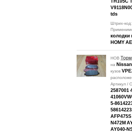
TH105C 
V9118N0
tds
Штрих-код
Применим
колодки 
HOMY A
Торм
НОВ
Nissan
на
VPE
кузов
располож
Артикул /
2587001
41060VW0
5-861422
58614223
AFP475S
N472M A
AY040-N