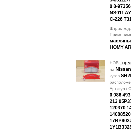
0 8-97356
NS011 AY
C-226 T3
Штрих-код
Применим
масляны
HOMY AR
Торм
НОВ
Nissan
на
SH2
кузов
располож
Артикул /
0 986 493
213 05P3
120370 1
14088520
17BP903
1Y1B332