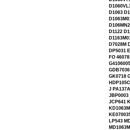
D1060VL
D1063 D
D1063M0
D106MN2
D1122 D1
D1163M0
D7028M 
DP5031 
FO 46078
G410600
GDB7036
GK0718 
HDP105C
J PA137A
JBP0003
JCP641 
KD1063M
KE07003
LP543 M
MD1063M