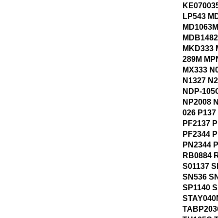
KE07003
LP543 M
MD1063M
MDB1482
MKD333 
289M MP
MX333 N0
N1327 N
NDP-105
NP2008 N
026 P137
PF2137 P
PF2344 
PN2344 
RB0884 
S01137 
SN536 S
SP1140 
STAY040
TABP203