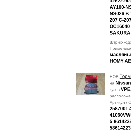
32622-90
AY100-NS
NS026 B-
207 C-20
OC16040 
SAKURA
Штрих-код
Применим
масляны
HOMY AE
Торм
НОВ
Nissan
на
VPE
кузов
располож
Артикул /
2587001
41060VW0
5-861422
58614223