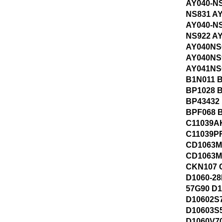
AY040-NS
NS831 A
AY040-NS
NS922 A
AY040NS
AY040NS
AY041NS
B1N011 
BP1028 
BP43432
BPF068 
C11039A
C11039P
CD1063
CD1063M
CKN107 
D1060-28
57G90 D
D10602S
D10603S
D1060V7