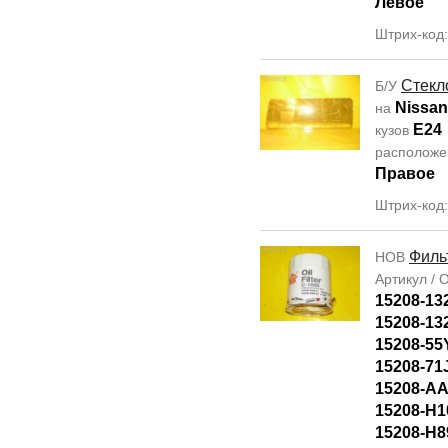
Левое
Штрих-код
Стекл
Б/У
Nissa
на
E24
кузов
располож
Правое
Штрих-код
Филь
НОВ
Артикул /
15208-13
15208-13
15208-55
15208-71
15208-AA
15208-H1
15208-H8