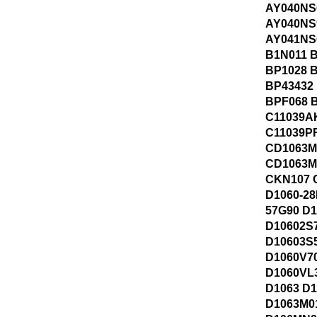
AY040NS
AY040NS
AY041NS
B1N011 
BP1028 
BP43432
BPF068 
C11039A
C11039P
CD1063
CD1063M
CKN107 
D1060-28
57G90 D
D10602S
D10603S
D1060V7
D1060VL
D1063 D
D1063M0