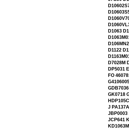
D10602S
D10603S
D1060V7
D1060VL
D1063 D
D1063M0
D106MN2
D1122 D1
D1163M0
D7028M 
DP5031 
FO 46078
G410600
GDB7036
GK0718 
HDP105C
J PA137A
JBP0003
JCP641 
KD1063M