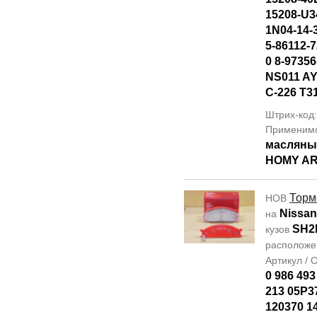
15208-U3
1N04-14-
5-86112-7
0 8-97356
NS011 AY
C-226 T3
Штрих-код
Применим
масляны
HOMY AR
Торм
НОВ
Nissan
на
SH2
кузов
располож
Артикул /
0 986 493
213 05P3
120370 1