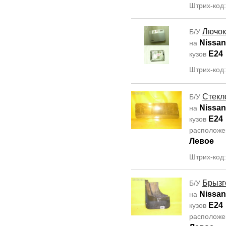
Штрих-код
Лючок
Б/У
Nissa
на
E24
кузов
Штрих-код
Стекл
Б/У
Nissa
на
E24
кузов
располож
Левое
Штрих-код
Брызг
Б/У
Nissa
на
E24
кузов
располож