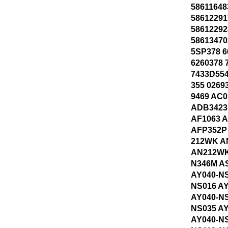
58611648
58612291
58612292
58613470
5SP378 6
6260378 
7433D554
355 0269
9469 AC
ADB3423
AF1063 
AFP352P
212WK A
AN212WK
N346M A
AY040-NS
NS016 A
AY040-NS
NS035 A
AY040-NS