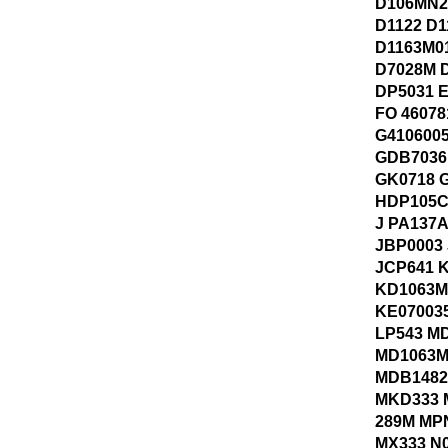
D106MN2
D1122 D1
D1163M0
D7028M 
DP5031 
FO 46078
G410600
GDB7036
GK0718 
HDP105C
J PA137A
JBP0003
JCP641 
KD1063M
KE07003
LP543 M
MD1063M
MDB1482
MKD333 
289M MP
MX333 N0