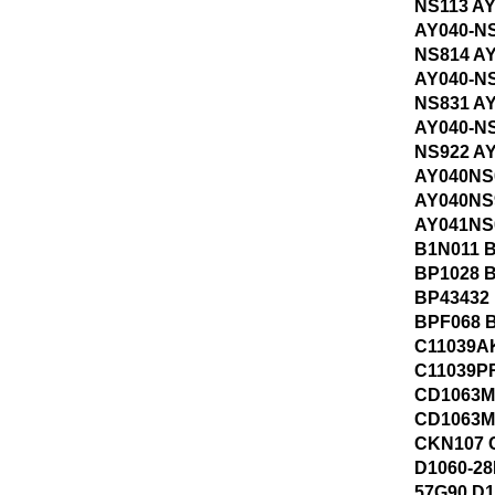
NS113 AY
AY040-NS
NS814 A
AY040-NS
NS831 A
AY040-NS
NS922 A
AY040NS
AY040NS
AY041NS
B1N011 
BP1028 
BP43432
BPF068 
C11039A
C11039P
CD1063
CD1063M
CKN107 
D1060-28
57G90 D