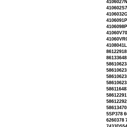
4106027N
410602S7
4106032G
4106091P
4106098P
41060V70
41060VR
4108041L
86122918
86133648
58610623
58610623
58610623
58610623
58611648
58612291
58612292
58613470
5SP378 6
6260378 
7433D554