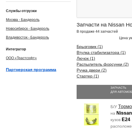
Службы отгрузки
Москва - Бандероль
Запчасти на Nissan H
Новосибирск - Бандероль
В продаже 44 запчастей
Владивосток - Бандероль
Цена ук
Брызговик (1)
Интегратор
Втулка стабилизатора (1)
ООО «Трастсофт»
Лючок (1)
Распылитель форсунки (2)
Партнерская программа
Ручка двери (2)
Стартер (1)
ЗАПЧАСТЬ
ДЛЯ АВТОМО
Тормо
Б/У
Nissa
на
E24
кузов
располож