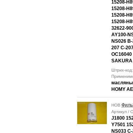
15208-H8
15208-H8
15208-H8
15208-H8
32622-90
AY100-NS
NS026 B-
207 C-20
OC16040 
SAKURA
Штрих-код:
Применим
масляны
HOMY AE
Филь
НОВ
Артикул /
J1800 15
Y7501 15
NS033 C-