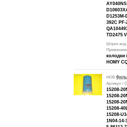
AY040NS
D10603X
D1253M-
392C PF-
QA10449
TD2475 
Штрих-код
Применим
колодки 
HOMY C
Филь
НОВ
Артикул /
15208-20
15208-20
15208-20
15208-40
15208-U3
1N04-14-
5-86112-7