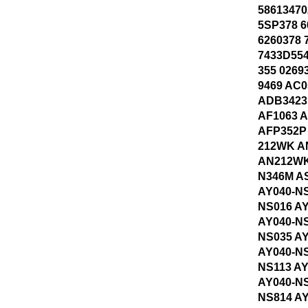
58613470
5SP378 6
6260378 
7433D554
355 0269
9469 AC
ADB3423
AF1063 
AFP352P
212WK A
AN212WK
N346M A
AY040-NS
NS016 A
AY040-NS
NS035 A
AY040-NS
NS113 AY
AY040-NS
NS814 A