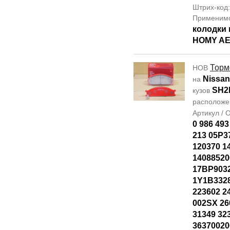
Штрих-код
Применим
колодки 
HOMY A
Торм
НОВ
Nissan
на
SH2
кузов
располож
Артикул /
0 986 493
213 05P3
120370 1
14088520
17BP903
1Y1B332
223602 2
002SX 26
31349 32
36370020