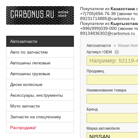
Покупатели из
Казахстана
о
+7(705)694-76-38 (звонки то
89231714885@carbonus.ru
Покупатели из
Кыргызстан
+996(999)039-000 (звонки то
89134836302@carbonus.ru
Автозапчасти
Автозапчасти
Nissan Ho
Авто по запчастям
Артикул / OEM
Автошины легковые
Продавец
Автошины грузовые
Диски колесные
Наименование товара
Аксессуары, инструменты
Мото запчасти
Бренд
Запчасти на спецтехнику
Распродажа!
Марка автомобиля