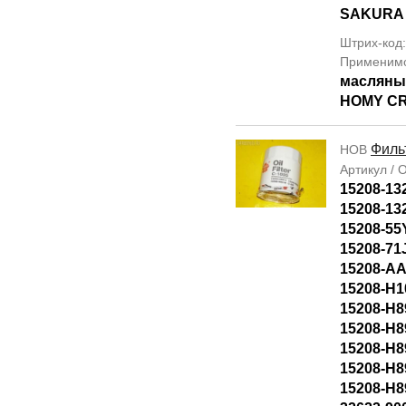
SAKURA
Штрих-код
Применим
масляны
HOMY CR
Филь
НОВ
Артикул /
15208-13
15208-13
15208-55
15208-71
15208-AA
15208-H1
15208-H8
15208-H8
15208-H8
15208-H8
15208-H8