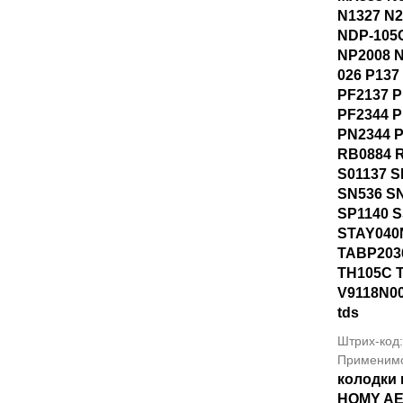
N1327 N
NDP-105
NP2008 N
026 P137
PF2137 P
PF2344 
PN2344 
RB0884 
S01137 
SN536 S
SP1140 
STAY040
TABP203
TH105C 
V9118N0
tds
Штрих-код
Применим
колодки 
HOMY A