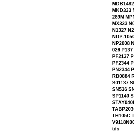
MDB1482
MKD333 
289M MP
MX333 N0
N1327 N
NDP-105
NP2008 N
026 P137
PF2137 P
PF2344 
PN2344 
RB0884 
S01137 
SN536 S
SP1140 
STAY040
TABP203
TH105C 
V9118N0
tds