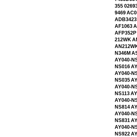
355 0269
9469 AC
ADB3423
AF1063 
AFP352P
212WK A
AN212WK
N346M A
AY040-NS
NS016 A
AY040-NS
NS035 A
AY040-NS
NS113 AY
AY040-NS
NS814 A
AY040-NS
NS831 A
AY040-NS
NS922 A