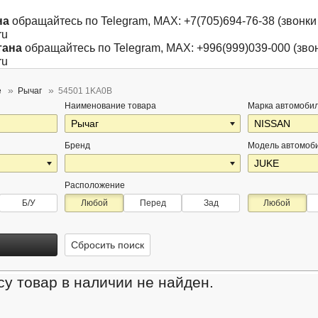
на
обращайтесь по Telegram, MAX: +7(705)694-76-38 (звонки 
ru
тана
обращайтесь по Telegram, MAX: +996(999)039-000 (звон
ru
e
Рычаг
54501 1KA0B
Наименование товара
Марка автомоби
Бренд
Модель автомоб
Расположение
Б/У
Любой
Перед
Зад
Любой
Сбросить поиск
у товар в наличии не найден.