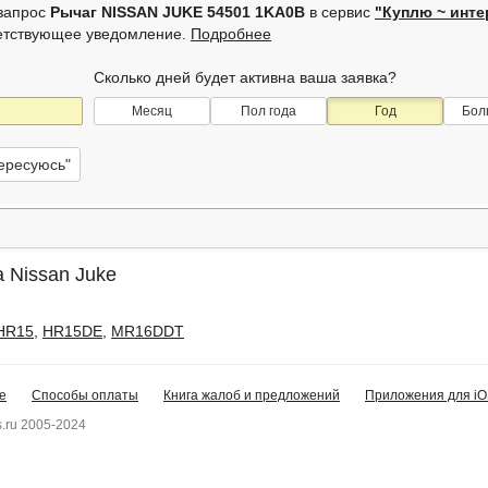
 запрос
Рычаг NISSAN JUKE 54501 1KA0B
в сервис
"Куплю ~ инт
ветствующее уведомление.
Подробнее
Сколько дней будет активна ваша заявка?
Месяц
Пол года
Год
Бол
тересуюсь"
 Nissan Juke
HR15
,
HR15DE
,
MR16DDT
е
Способы оплаты
Книга жалоб и предложений
Приложения для iO
.ru 2005-2024