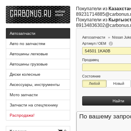
Покупатели из
Казахста
89231714885@carbonus.
Покупатели из
Кыргызс
89134836302@carbonus.
Автозапчасти
Автозапчасти
Nissan Juk
Авто по запчастям
Артикул / OEM
Автошины легковые
Продавец
Автошины грузовые
Диски колесные
Состояние
Любой
Новый
Аксессуары, инструменты
Мото запчасти
Найти
Запчасти на спецтехнику
Распродажа!
По вашему запрос