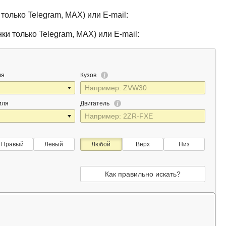
только Telegram, MAX) или E-mail:
ки только Telegram, MAX) или E-mail:
ля
Кузов
иля
Двигатель
Правый
Левый
Любой
Верх
Низ
Как правильно искать?