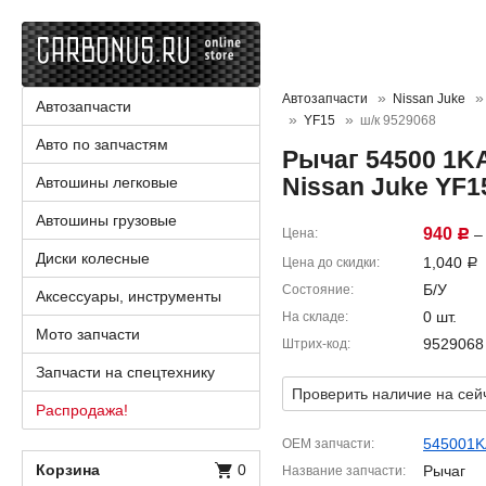
Автозапчасти
Nissan Juke
Автозапчасти
YF15
ш/к 9529068
Авто по запчастям
Рычаг 54500 1K
Nissan Juke YF1
Автошины легковые
Автошины грузовые
940
Цена
– 
Р
Диски колесные
1,040
Цена до скидки
Р
Б/У
Состояние
Аксессуары, инструменты
0 шт.
На складе
Мото запчасти
9529068
Штрих-код
Запчасти на спецтехнику
Проверить наличие на сей
Распродажа!
545001
OEM запчасти
Корзина
0
Рычаг
Название запчасти