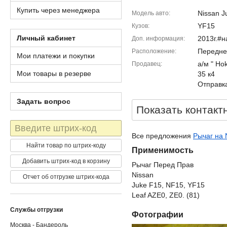
Купить через менеджера
Nissan J
Модель авто
YF15
Кузов
Личный кабинет
2013г.#
Доп. информация
Передне
Расположение
Мои платежи и покупки
а/м " Ho
Продавец
Мои товары в резерве
35 к4
Отправка
Задать вопрос
Показать контакт
Штрих-
код
Все предложения
Рычаг на 
Найти товар по штрих-коду
Применимость
Добавить штрих-код в корзину
Рычаг Перед Прав
Nissan
Отчет об отгрузке штрих-кода
Juke F15, NF15, YF15
Leaf AZE0, ZE0. (81)
Службы отгрузки
Фотографии
Москва - Бандероль