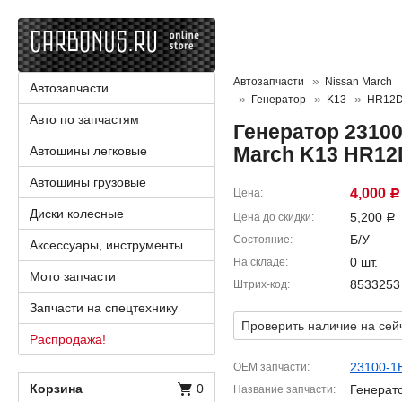
Автозапчасти
Nissan March
Автозапчасти
Генератор
K13
HR12
Авто по запчастям
Генератор 23100
March K13 HR1
Автошины легковые
Автошины грузовые
4,000
Цена
Р
Диски колесные
5,200
Цена до скидки
Р
Б/У
Состояние
Аксессуары, инструменты
0 шт.
На складе
Мото запчасти
8533253
Штрих-код
Запчасти на спецтехнику
Проверить наличие на сей
Распродажа!
23100-1
OEM запчасти
Корзина
0
Генерат
Название запчасти