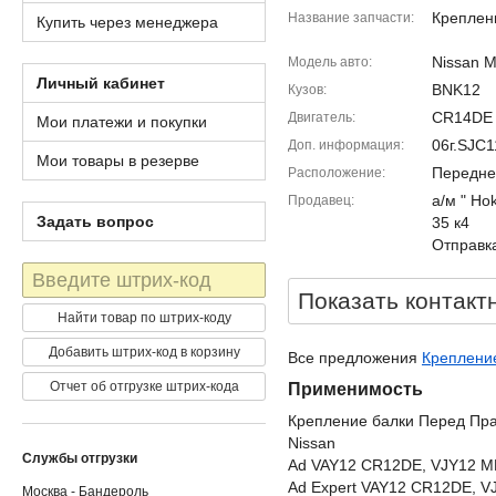
Креплен
Название запчасти
Купить через менеджера
Nissan M
Модель авто
Личный кабинет
BNK12
Кузов
CR14DE
Двигатель
Мои платежи и покупки
06г.SJC
Доп. информация
Мои товары в резерве
Передне
Расположение
а/м " Ho
Продавец
Задать вопрос
35 к4
Отправка
Штрих-
код
Показать контакт
Найти товар по штрих-коду
Добавить штрих-код в корзину
Все предложения
Крепление
Отчет об отгрузке штрих-кода
Применимость
Крепление балки Перед Пр
Nissan
Службы отгрузки
Ad VAY12 CR12DE, VJY12 
Ad Expert VAY12 CR12DE, 
Москва - Бандероль