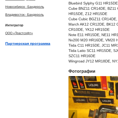
Bluebird Sylphy G11 HR15
Новосибирск - Бандероль
Cube BNZ11 CR14DE, BZ11 
HR15DE, Z12 HR15DE
Владивосток - Бандероль
Cube Cubic BGZ11 CR14DE
March AK12 CR12DE, BK12 
Интегратор
CR10DE, YK12 HR15DE
ООО «Трастсофт»
Note E11 HR15DE, NE11 HR
Nv200 M20 HR16DE, VM20 
Партнерская программа
Tiida C11 HR15DE, JC11 M
Tiida Latio SC11 HR15DE, 
SZC11 HR16DE
Wingroad JY12 MR18DE, NY
Фотографии