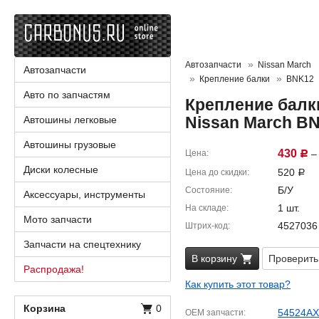
Автозапчасти
Nissan March
Автозапчасти
Крепление балки
BNK12
Авто по запчастям
Крепление балк
Nissan March B
Автошины легковые
Автошины грузовые
430
Цена
– 
Р
Диски колесные
520
Цена до скидки
Р
Б/У
Состояние
Аксессуары, инструменты
1 шт.
На складе
Мото запчасти
4527036
Штрих-код
Запчасти на спецтехнику
В корзину
Проверить
Распродажа!
Как купить этот товар?
Корзина
0
54524AX
OEM запчасти