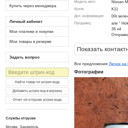
Nissan M
Модель авто
Купить через менеджера
K11
Кузов
00г.зел
Доп. информация
Личный кабинет
а/м " Ho
Продавец
35 к4
Мои платежи и покупки
Отправка
Мои товары в резерве
Показать контакт
Задать вопрос
Все предложения
Лючок на 
Штрих-
Фотографии
код
Найти товар по штрих-коду
Добавить штрих-код в корзину
Отчет об отгрузке штрих-кода
Службы отгрузки
Москва - Бандероль