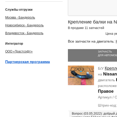
Службы отгрузки
Москва - Бандероль
Крепление балки на N
Новосибирск - Бандероль
В продаже 11 запчастей
Владивосток - Бандероль
Цена ук
Все запчасти на двигатель:
Интегратор
ООО «Трастсофт»
ЗАПЧАСТЬ
ДЛЯ АВТОМО
Партнерская программа
Крепл
Б/У
Nissan
на
двигатель
располож
Правое
Артикул /
Штрих-код
Вопрос (03.05.2022): добрый 