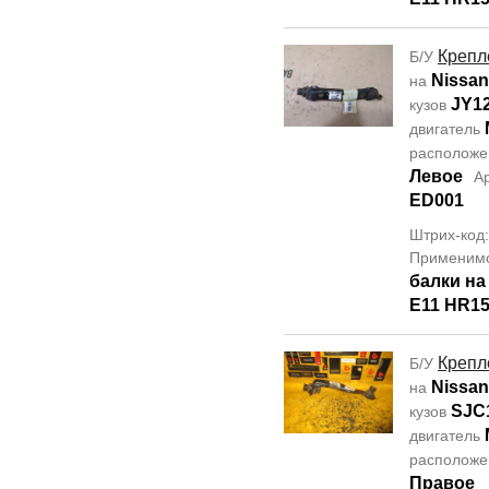
Крепл
Б/У
Nissan
на
JY1
кузов
двигатель
располож
Левое
А
ED001
Штрих-код
Применим
балки н
E11 HR1
Крепл
Б/У
Nissan 
на
SJC
кузов
двигатель
располож
Правое