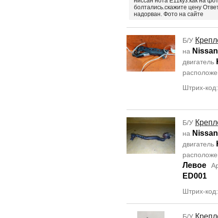
ниссан нота Е11куз.как на фо
болтались.скажите цену Отве
надорван. Фото на сайте
Крепл
Б/У
Nissan
на
двигатель
располож
Штрих-код
Крепл
Б/У
Nissan
на
двигатель
располож
Левое
А
ED001
Штрих-код
Крепл
Б/У