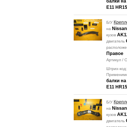
балки н
E11 HR1
Крепл
Б/У
Nissan
на
AK1
кузов
двигатель
располож
Правое
Артикул /
Штрих-код
Применим
балки н
E11 HR1
Крепл
Б/У
Nissan
на
AK1
кузов
двигатель