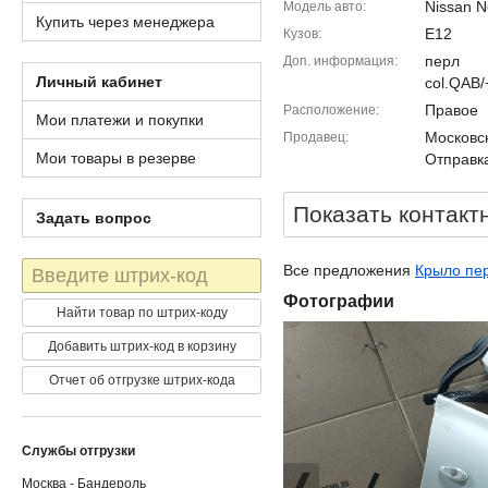
Nissan N
Модель авто
Купить через менеджера
E12
Кузов
перл
Доп. информация
Личный кабинет
col.QAB
Правое
Расположение
Мои платежи и покупки
Московск
Продавец
Мои товары в резерве
Отправка
Показать контакт
Задать вопрос
Штрих-
Все предложения
Крыло пер
код
Фотографии
Найти товар по штрих-коду
Добавить штрих-код в корзину
Отчет об отгрузке штрих-кода
Службы отгрузки
Москва - Бандероль