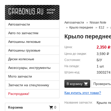
Автозапчасти
Nissan Note
Автозапчасти
Крыло переднее
E12
Авто по запчастям
Крыло переднее 
Автошины легковые
2,350
Цена
Р
Автошины грузовые
3,590
Цена до скидки
Р
Диски колесные
Б/У
Состояние
1 шт.
На складе
Аксессуары, инструменты
3303274
Штрих-код
Мото запчасти
В корзину
Проверить
Запчасти на спецтехнику
Как купить этот товар?
Распродажа!
Крыло п
Название запчасти
Корзина
0