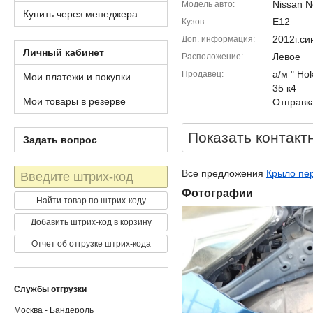
Nissan N
Модель авто
Купить через менеджера
E12
Кузов
2012г.с
Доп. информация
Личный кабинет
Левое
Расположение
а/м " Ho
Продавец
Мои платежи и покупки
35 к4
Мои товары в резерве
Отправка
Показать контакт
Задать вопрос
Штрих-
Все предложения
Крыло пер
код
Фотографии
Найти товар по штрих-коду
Добавить штрих-код в корзину
Отчет об отгрузке штрих-кода
Службы отгрузки
Москва - Бандероль