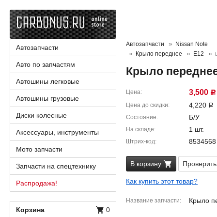
Автозапчасти
Nissan Note
Автозапчасти
Крыло переднее
E12
Авто по запчастям
Крыло переднее 
Автошины легковые
3,500
Цена
Р
Автошины грузовые
4,220
Цена до скидки
Р
Диски колесные
Б/У
Состояние
1 шт.
На складе
Аксессуары, инструменты
8534568
Штрих-код
Мото запчасти
В корзину
Проверить
Запчасти на спецтехнику
Как купить этот товар?
Распродажа!
Крыло п
Название запчасти
Корзина
0