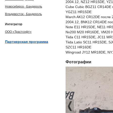
2004.12, NZ12 HR15DE, YZ
Новосибирск - Бандероль
Cube Cubic BGZ11 CR14DE 
YGZ11 HR15DE
Владивосток - Бандероль
March AK12 CR12DE после 
2004.12, BNK12 CR14DE по
Интегратор
Note E11 HR15DE, NE11 HR
ООО «Трастсофт»
Nv200 M20 HR16DE, VM20 
Tiida C11 HR15DE, JC11 M
Партнерская программа
Tiida Latio SC11 HR15DE, 
SZC11 HR16DE
Wingroad JY12 MR18DE, NY
Фотографии