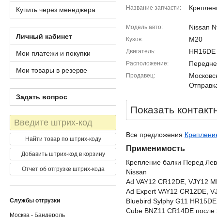
Креплен
Название запчасти
Купить через менеджера
Nissan 
Модель авто
Личный кабинет
M20
Кузов
HR16DE
Двигатель
Мои платежи и покупки
Передне
Расположение
Мои товары в резерве
Московск
Продавец
Отправка
Задать вопрос
Показать контакт
Штрих-
код
Все предложения
Крепление
Найти товар по штрих-коду
Применимость
Добавить штрих-код в корзину
Крепление балки Перед Лев
Отчет об отгрузке штрих-кода
Nissan
Ad VAY12 CR12DE, VJY12 
Ad Expert VAY12 CR12DE, 
Службы отгрузки
Bluebird Sylphy G11 HR15D
Cube BNZ11 CR14DE после 
Москва - Бандероль