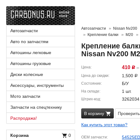
Автозапчасти
Nissan Nv200
Автозапчасти
Крепление балки
M20
Авто по запчастям
Крепление балк
Nissan Nv200 M
Автошины легковые
Автошины грузовые
410
Цена
– 
Р
Диски колесные
1,500
Цена до скидки
Р
Б/У
Состояние
Аксессуары, инструменты
1 шт.
На складе
Мото запчасти
3262034
Штрих-код
Запчасти на спецтехнику
В корзину
Проверить
Распродажа!
Как купить этот товар?
Корзина
0
54525E
OEM запчасти