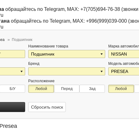
на
обращайтесь по Telegram, MAX: +7(705)694-76-38 (звонки 
ru
тана
обращайтесь по Telegram, MAX: +996(999)039-000 (звон
ru
sea
Подшипник
Наименование товара
Марка автомоби
Бренд
Модель автомоб
Расположение
Б/У
Любой
Перед
Зад
Любой
Сбросить поиск
Presea