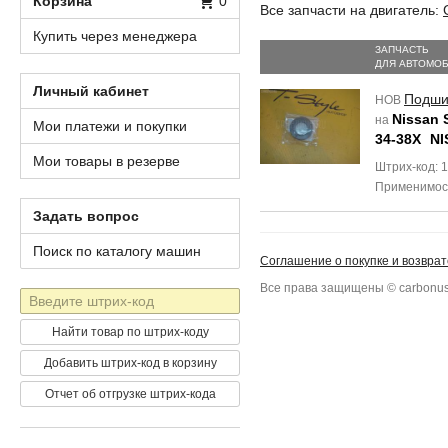
Корзина
0
Все запчасти на двигатель:
Купить через менеджера
ЗАПЧАСТЬ
ДЛЯ АВТОМО
Личный кабинет
Подши
НОВ
Nissan 
на
Мои платежи и покупки
34-38X
NI
Мои товары в резерве
Штрих-код: 
Применимос
Задать вопрос
Поиск по каталогу машин
Соглашение о покупке и возврат
Все права защищены © carbonus
Штрих-
код
Найти товар по штрих-коду
Добавить штрих-код в корзину
Отчет об отгрузке штрих-кода