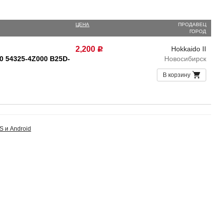
ЦЕНА
ПРОДАВЕЦ
ГОРОД
2,200
Hokkaido II
Р
0 54325-4Z000 B25D-
Новосибирск
В корзину
S и Android