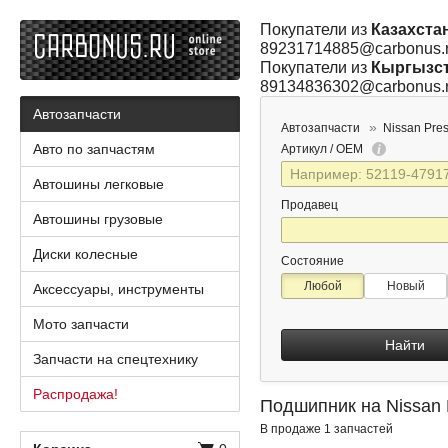
Покупатели из
Казахста
89231714885@carbonus.
Покупатели из
Кыргызс
89134836302@carbonus.
Автозапчасти
Автозапчасти
Nissan Pre
Авто по запчастям
Артикул / OEM
Автошины легковые
Продавец
Автошины грузовые
Диски колесные
Состояние
Любой
Новый
Аксессуары, инструменты
Мото запчасти
Найти
Запчасти на спецтехнику
Распродажа!
Подшипник на Nissan 
В продаже 1 запчастей