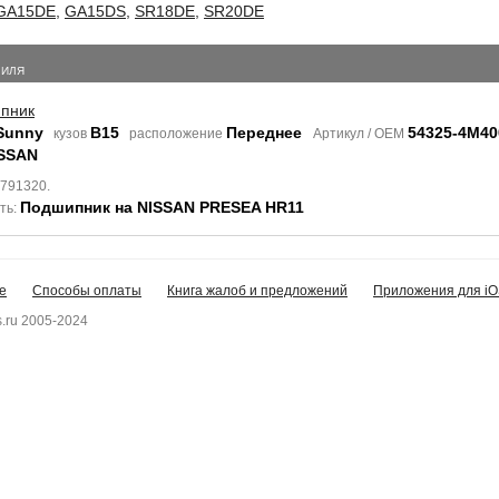
GA15DE
,
GA15DS
,
SR18DE
,
SR20DE
БИЛЯ
пник
Sunny
B15
Переднее
54325-4M40
кузов
расположение
Артикул / OEM
SSAN
1791320.
Подшипник на NISSAN PRESEA HR11
ть:
е
Способы оплаты
Книга жалоб и предложений
Приложения для iO
.ru 2005-2024