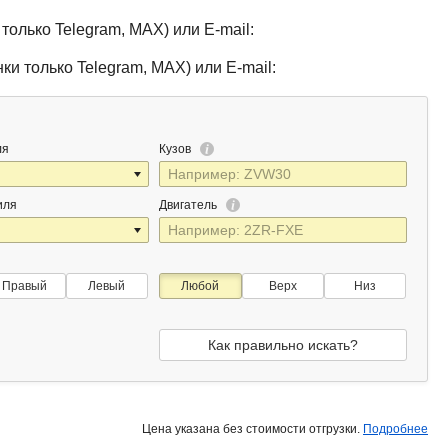
только Telegram, MAX) или E-mail:
ки только Telegram, MAX) или E-mail:
ля
Кузов
иля
Двигатель
Правый
Левый
Любой
Верх
Низ
Как правильно искать?
Цена указана без стоимости отгрузки.
Подробнее