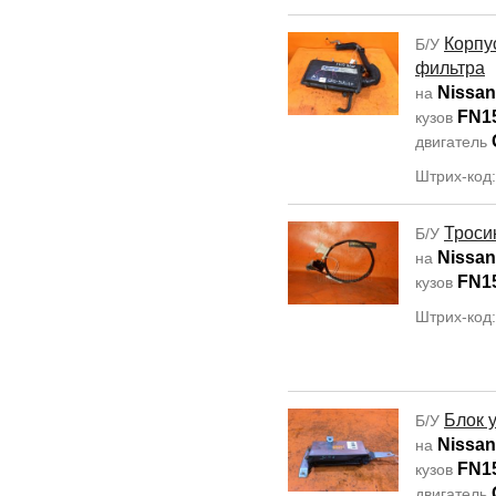
Корпу
Б/У
фильтра
Nissan
на
FN1
кузов
двигатель
Штрих-код
Троси
Б/У
Nissan
на
FN1
кузов
Штрих-код
Блок 
Б/У
Nissan
на
FN1
кузов
двигатель