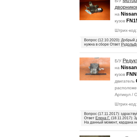
Мотор
Б/У
дворнико
Nissan
на
FN1
кузов
Штрих-код
Вопрос (12.10.2020): Добрый 
нужна в сборе Ответ
Рудольф 
Редук
Б/У
Nissan
на
FNN
кузов
двигатель
располож
Артикул /
Штрих-код
Вопрос (17.11.2017): здраству
Ответ
Елена Г.
(18.11.2017): 
На данный момент, кардана н