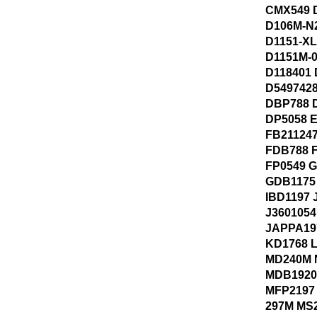
CMX549 
D106M-N
D1151-X
D1151M-
D118401
D549742
DBP788 
DP5058 
FB21124
FDB788 
FP0549 
GDB1175
IBD1197 
J3601054
JAPPA19
KD1768 
MD240M 
MDB1920
MFP2197
297M MS