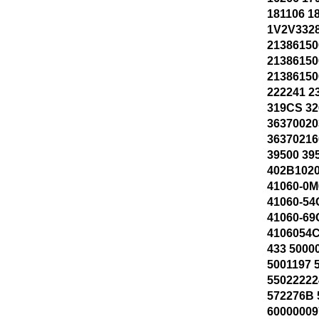
181106 1
1V2V3328
21386150
21386150
21386150
222241 2
319CS 32
36370020
36370216
39500 39
402B1020
41060-0M
41060-54
41060-69
4106054C
433 5000
5001197 
55022222
572276B 
60000009