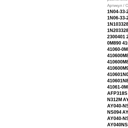
Артикул /
1N04-33-
1N06-33-
1N10332
1N20332
2300401 
0M890 41
41060-0M
410600M
410600M
410600M9
410601N0
410601N8
41061-0M
AFP318S
N312M A
AY040-NS
NS094 A
AY040-N
AY040NS