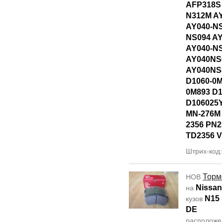
AFP318S
N312M A
AY040-NS
NS094 A
AY040-N
AY040NS
AY040NS
D1060-0M
0M893 D
D106025
MN-276M
2356 PN2
TD2356 V
Штрих-код:
Торм
НОВ
Nissan
на
N15
кузов
DE
располож