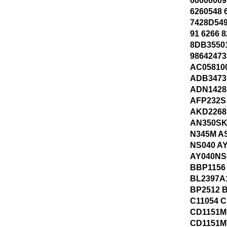
60000009
6260548 
7428D549
91 6266 
8DB35501
98642473
AC05810
ADB3473
ADN1428
AFP232S
AKD2268
AN350SK
N345M A
NS040 A
AY040NS
BBP1156
BL2397A
BP2512 
C11054 
CD1151M
CD1151M