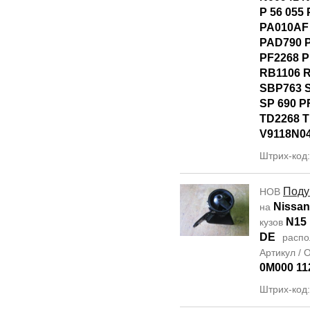
P 56 055
PA010AF
PAD790 
PF2268 
RB1106 
SBP763 
SP 690 P
TD2268 
V9118N0
Штрих-код
Поду
НОВ
Nissan
на
N15
кузов
DE
распо
Артикул /
0M000 11
Штрих-код