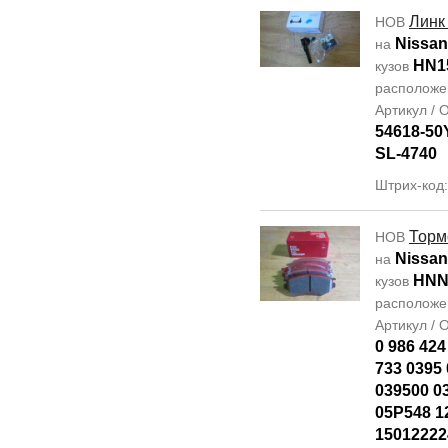
Линк
НОВ
Nissan
на
HN1
кузов
располож
Артикул /
54618-50
SL-4740
Штрих-код
Торм
НОВ
Nissan
на
HNN
кузов
располож
Артикул /
0 986 424
733 0395 
039500 0
05P548 1
15012222