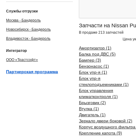
Службы отгрузки
Москва - Бандероль
Запчасти на Nissan Pu
Новосибирск - Бандероль
В продаже 213 запчастей
Владивосток - Бандероль
Цена ук
Амортизатор (1)
Интегратор
Балка под ДВС (5)
ООО «Трастсофт»
Бампер (3)
Бензонасос (1)
Партнерская программа
Блок упр-я (1)
Блок упр-я
стеклоподъемниками (1)
Блок управления
климатконтроля (1)
Брызговик (2)
Втулка (1)
Двигатель (1)
Зеркало двери боковой (2)
Корпус воздушного фильтра 
Крепление капота (9)