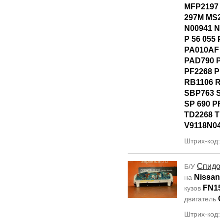
MFP2197
297M MS
N00941 N
P 56 055
PA010AF
PAD790 
PF2268 
RB1106 
SBP763 
SP 690 P
TD2268 
V9118N0
Штрих-код
Спидо
Б/У
Nissan
на
FN1
кузов
двигатель
Штрих-код