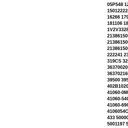
05P548 1
15012222
16266 17
181106 1
1V2V3328
21386150
21386150
21386150
222241 2
319CS 32
36370020
36370216
39500 39
402B1020
41060-0M
41060-54
41060-69
4106054C
433 5000
5001197 