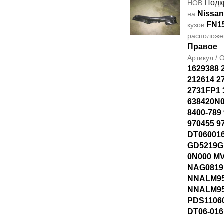
Подк
НОВ
Nissan
на
FN1
кузов
располож
Правое
Артикул /
1629388 
212614 2
2731FP1 
638420N0
8400-789
970455 9
DT06001
GD5219G
0N000 M
NAG0819
NNALM95
NNALM9
PDS11060
DT06-016