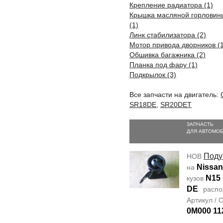
Крепление радиатора (1)
Крышка масляной горловин
(1)
Линк стабилизатора (2)
Мотор привода дворников (1
Обшивка багажника (2)
Планка под фару (1)
Подкрылок (3)
Все запчасти на двигатель:
SR18DE
,
SR20DET
ЗАПЧАСТЬ
ДЛЯ АВТОМО
Поду
НОВ
Nissan
на
N15
кузов
DE
распо
Артикул /
0M000 11