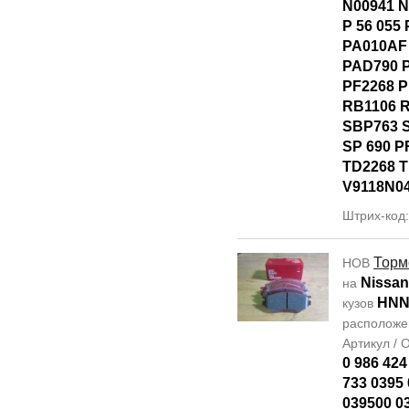
N00941 N
P 56 055
PA010AF
PAD790 
PF2268 
RB1106 
SBP763 
SP 690 P
TD2268 
V9118N0
Штрих-код
Торм
НОВ
Nissan
на
HNN
кузов
располож
Артикул /
0 986 424
733 0395 
039500 0