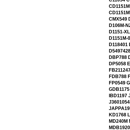
CD1151M
CD1151M
CMX549 
D106M-N
D1151-X
D1151M-
D118401
D549742
DBP788 
DP5058 
FB21124
FDB788 
FP0549 
GDB1175
IBD1197 
J3601054
JAPPA19
KD1768 
MD240M 
MDB1920