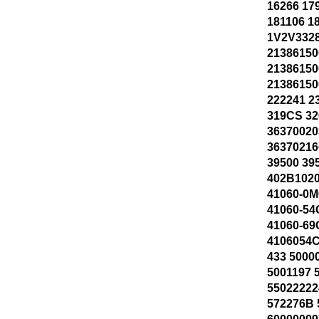
16266 17
181106 1
1V2V3328
21386150
21386150
21386150
222241 2
319CS 32
36370020
36370216
39500 39
402B1020
41060-0M
41060-54
41060-69
4106054C
433 5000
5001197 
55022222
572276B 