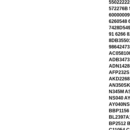
55022222
572276B 
60000009
6260548 
7428D549
91 6266 
8DB35501
98642473
AC05810
ADB3473
ADN1428
AFP232S
AKD2268
AN350SK
N345M A
NS040 A
AY040NS
BBP1156
BL2397A
BP2512 
C11054 