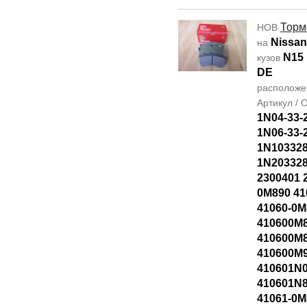
Торм
НОВ
Nissan
на
N15
кузов
DE
располож
Артикул /
1N04-33-
1N06-33-
1N10332
1N20332
2300401 
0M890 41
41060-0M
410600M
410600M
410600M9
410601N0
410601N8
41061-0M