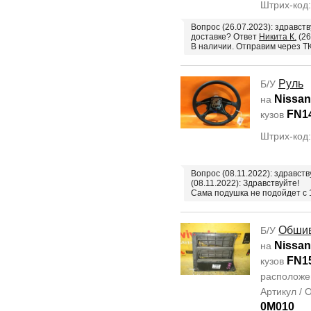
Штрих-код
Вопрос (26.07.2023): здравств
доставке? Ответ
Никита К.
(26
В наличии. Отправим через Т
Руль
Б/У
Nissan
на
FN1
кузов
Штрих-код
Вопрос (08.11.2022): здравст
(08.11.2022): Здравствуйте!
Сама подушка не подойдет с 1
Обшив
Б/У
Nissan
на
FN1
кузов
располож
Артикул /
0M010