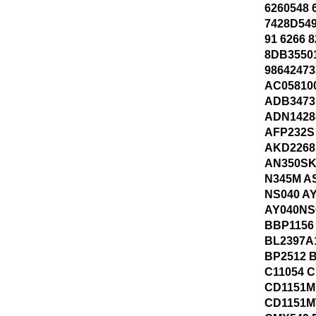
6260548 
7428D549
91 6266 
8DB35501
98642473
AC05810
ADB3473
ADN1428
AFP232S
AKD2268
AN350SK
N345M A
NS040 A
AY040NS
BBP1156
BL2397A
BP2512 
C11054 
CD1151M
CD1151M