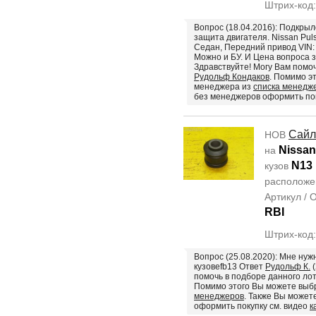
Штрих-код
Вопрос (18.04.2016): Подкры
защита двигателя. Nissan Puls
Седан, Передний привод VIN:
Можно и БУ. И Цена вопроса з
Здравствуйте! Могу Вам помоч
Рудольф Кондаков
. Помимо э
менеджера из
списка менедж
без менеджеров оформить пок
Сайл
НОВ
Nissan
на
N13
кузов
располож
Артикул /
RBI
Штрих-код
Вопрос (25.08.2020): Мне нуж
кузовеfb13 Ответ
Рудольф К.
(
помочь в подборе данного лот
Помимо этого Вы можете выб
менеджеров
. Также Вы может
оформить покупку см. видео
к