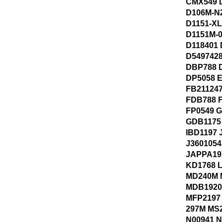
CMX549 
D106M-N
D1151-X
D1151M-
D118401
D549742
DBP788 
DP5058 
FB21124
FDB788 
FP0549 
GDB1175
IBD1197 
J3601054
JAPPA19
KD1768 
MD240M 
MDB1920
MFP2197
297M MS
N00941 N