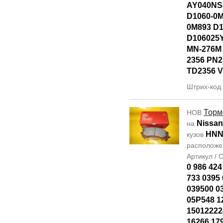
AY040NS
D1060-0M
0M893 D
D106025
MN-276M
2356 PN2
TD2356 V
Штрих-код
Торм
НОВ
Nissan
на
HNN
кузов
располож
Артикул /
0 986 424
733 0395 
039500 0
05P548 1
15012222
16266 17