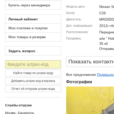
Купить через менеджера
Nissan S
Модель авто
C26
Кузов
Личный кабинет
MR20DD
Двигатель
2012г.+б
Доп. информация
Мои платежи и покупки
Передне
Расположение
Мои товары в резерве
а/м " Ho
Продавец
35 к4
Отправка
Задать вопрос
Показать контакт
Штрих-
код
Найти товар по штрих-коду
Все предложения
Подкрылок
Добавить штрих-код в корзину
Фотографии
Отчет об отгрузке штрих-кода
Службы отгрузки
Москва - Бандероль