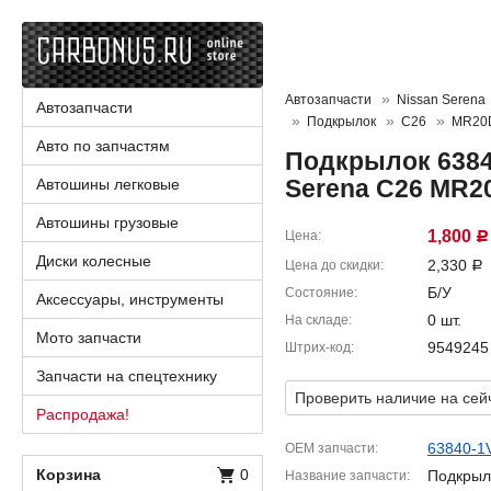
Автозапчасти
Nissan Serena
Автозапчасти
Подкрылок
C26
MR20
Авто по запчастям
Подкрылок 6384
Serena C26 MR2
Автошины легковые
Автошины грузовые
1,800
Цена
Р
Диски колесные
2,330
Цена до скидки
Р
Б/У
Состояние
Аксессуары, инструменты
0 шт.
На складе
Мото запчасти
9549245
Штрих-код
Запчасти на спецтехнику
Проверить наличие на сей
Распродажа!
63840-1
OEM запчасти
Корзина
0
Подкрыл
Название запчасти