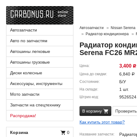
Автозапчасти
Nissan Serena
Автозапчасти
Радиатор кондиционера
Авто по запчастям
Радиатор конди
Serena FC26 M
Автошины легковые
Автошины грузовые
3,400
Цена
Р
Диски колесные
6,840
Цена до скидки
Р
Б/У
Состояние
Аксессуары, инструменты
1 шт.
На складе
Мото запчасти
9526524
Штрих-код
Запчасти на спецтехнику
В корзину
Проверить
Распродажа!
Как купить этот товар?
Корзина
0
Радиато
Название запчасти