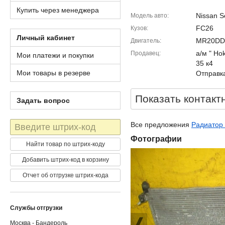
Купить через менеджера
Nissan S
Модель авто
FC26
Кузов
Личный кабинет
MR20DD
Двигатель
а/м " Ho
Продавец
Мои платежи и покупки
35 к4
Мои товары в резерве
Отправка
Показать контакт
Задать вопрос
Штрих-
Все предложения
Радиатор 
код
Фотографии
Найти товар по штрих-коду
Добавить штрих-код в корзину
Отчет об отгрузке штрих-кода
Службы отгрузки
Москва - Бандероль